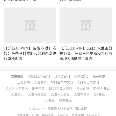
【乐玩LEWIN】轻微不适！意
【乐玩LEWIN】意媒：米兰备战
媒：萨勒马科尔斯和普利西奇进
拉齐奥，萨勒马科尔斯和普利西
行单独训练
奇均因伤缺席了训练
友情链接
乐玩LEWIN官网
球盟会官网
QY球友会
娘子影院
王婆影院
大發體育
WPT官方中文网
APT扑克中文网
APL扑克中文网
蜗牛电竞
EPCP智竟大奖赛
扑克新闻
EV德州扑克
大发娱乐
大发专属优惠
大发幸运转盘
大发中文网
QQ扑克
EV扑克
红龙扑克
© 2010-2026
乐玩真人线上娱乐
网站地图
请求次数：81 次，加载用时：1.300 秒，内存占用：51.98 MB