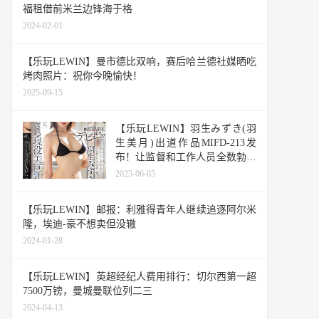
福租借前米兰边锋海于格
2024-02-01
【乐玩LEWIN】曼市德比双响，赛后哈兰德社媒晒吃
烤肉照片：祝你今晚愉快！
2025-09-15
【乐玩LEWIN】羽生みずき(羽
生美月)出道作品MIFD-213发
布！让监督和工作人员全数勃起
的美Body面试完立刻出道！
2023-06-05
【乐玩LEWIN】邮报：利雅得青年人继续追逐阿尔米
隆，埃迪-豪不想卖但没辙
2024-01-28
【乐玩LEWIN】英超经纪人费用排行：切尔西第一超
7500万镑，曼城曼联位列二三
2024-04-13