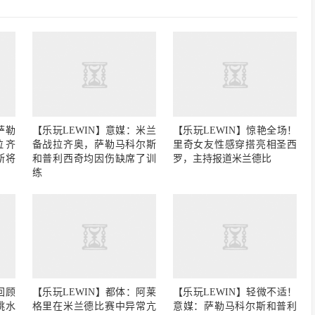
萨勒
【乐玩LEWIN】意媒：米兰
【乐玩LEWIN】惊艳全场！
拉齐
备战拉齐奥，萨勒马科尔斯
里奇女友性感穿搭亮相圣西
斯将
和普利西奇均因伤缺席了训
罗，主持报道米兰德比
练
回顾
【乐玩LEWIN】都体：阿莱
【乐玩LEWIN】轻微不适！
跳水
格里在米兰德比赛中异常亢
意媒：萨勒马科尔斯和普利