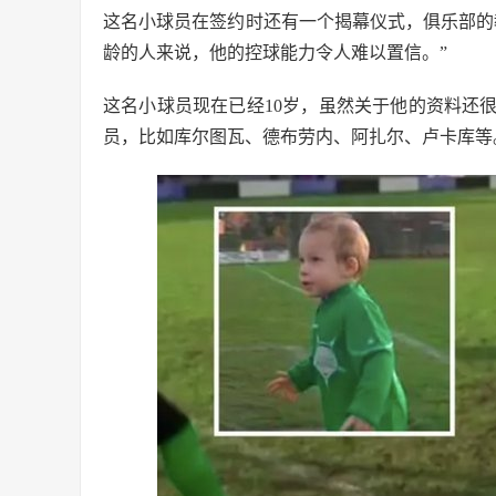
这名小球员在签约时还有一个揭幕仪式，俱乐部的
龄的人来说，他的控球能力令人难以置信。”
这名小球员现在已经10岁，虽然关于他的资料还
员，比如库尔图瓦、德布劳内、阿扎尔、卢卡库等