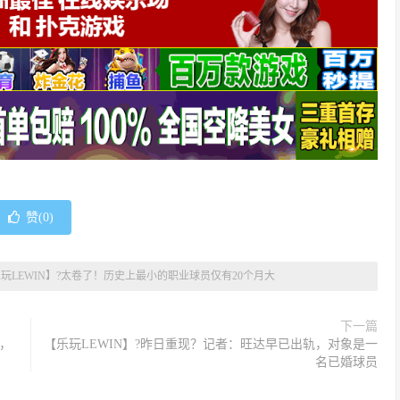
赞(
0
)
玩LEWIN】?太卷了！历史上最小的职业球员仅有20个月大
下一篇
，
【乐玩LEWIN】?昨日重现？记者：旺达早已出轨，对象是一
名已婚球员