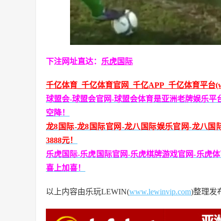
下注网址直达：
乐虎国际
千亿体育_千亿体育官网_千亿APP_千亿体育平台(www
球盟会-球盟会官网-球盟会体育是亚洲老牌娱乐平台(ww
空降！
龙8国际-龙8国际官网-龙八国际娱乐官网-龙八国际娱
3888元！
乐虎国际-乐虎国际官网-乐虎棋牌游戏官网-乐虎体育app下
喜上加喜！
以上内容由乐玩LEWIN(
www.lewinvip.com
)整理发