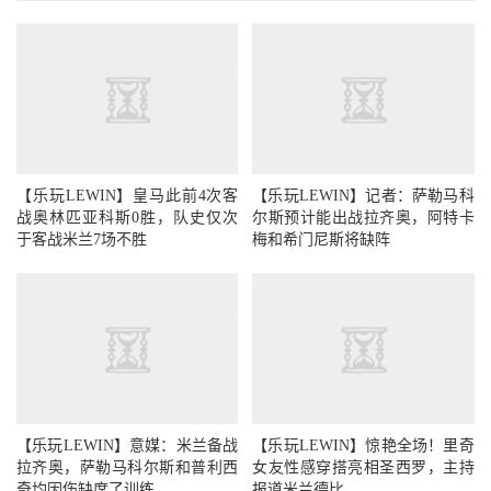
【乐玩LEWIN】皇马此前4次客
【乐玩LEWIN】记者：萨勒马科
战奥林匹亚科斯0胜，队史仅次
尔斯预计能出战拉齐奥，阿特卡
于客战米兰7场不胜
梅和希门尼斯将缺阵
【乐玩LEWIN】意媒：米兰备战
【乐玩LEWIN】惊艳全场！里奇
拉齐奥，萨勒马科尔斯和普利西
女友性感穿搭亮相圣西罗，主持
奇均因伤缺席了训练
报道米兰德比