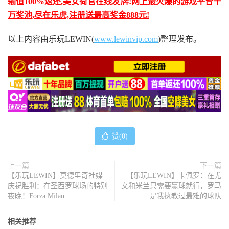
输值100%返还,美女荷官在线发牌!网上最火爆的游戏平台千
万奖池,尽在乐虎,注册送最高奖金888元!
以上内容由乐玩LEWIN(
www.lewinvip.com
)整理发布。
赞(
0
)
上一篇
下一篇
【乐玩LEWIN】莫德里奇社媒
【乐玩LEWIN】卡佩罗：在尤
庆祝胜利：在圣西罗球场的特别
文和米兰只需要赢球就行，罗马
夜晚！Forza Milan
是我执教过最难的球队
相关推荐