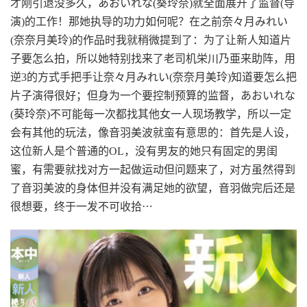
才刚引退没多久，あおいれな(葵玲奈)就全面展开了监督(导
演)的工作！
那她执导的功力如何呢？在之前奈々月みれい
(奈奈月美玲)的作品时我就稍微提到了：为了让新人知道片
子要怎么拍，所以她特别找来了老司机栄川乃亜来助阵，用
逆3的方式手把手让奈々月みれい(奈奈月美玲)知道要怎么把
片子演得很好；但身为一个要控制预算的监督，あおいれな
(葵玲奈)不可能每一次都找其他女一人现场教学，所以一定
会有其他的玩法，
像音羽美波就蛮有意思的：首先是人设，
这位新人是个普通的OL，没有男友的她只有固定的男闺
蜜，有需要就找对方一起做运动但问题来了，对方虽然得到
了音羽美波的身体但并没有满足她的欲望，音羽做完后还是
很想要，终于一发不可收拾⋯