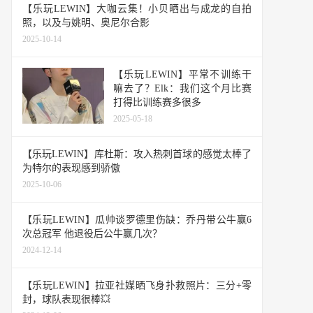
【乐玩LEWIN】大咖云集！小贝晒出与成龙的自拍
照，以及与姚明、奥尼尔合影
2025-10-14
【乐玩LEWIN】平常不训练干
嘛去了？Elk：我们这个月比赛
打得比训练赛多很多
2025-05-18
【乐玩LEWIN】库杜斯：攻入热刺首球的感觉太棒了
为特尔的表现感到骄傲
2025-10-06
【乐玩LEWIN】瓜帅谈罗德里伤缺：乔丹带公牛赢6
次总冠军 他退役后公牛赢几次？
2024-12-14
【乐玩LEWIN】拉亚社媒晒飞身扑救照片：三分+零
封，球队表现很棒💥