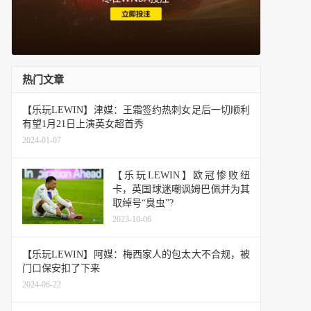
热门文章
【乐玩LEWIN】津媒：王霜签约热刺女足后一切顺利
有望1月21日上演英女超首秀
2024-01-07
【乐玩LEWIN】欧冠惨败纽
卡，英国球迷嘲讽姆巴佩并为其
取绰号“臭虫”?
2023-10-06
【乐玩LEWIN】阿媒：梅西家人的包太大不合规，被
门口保安扣了下来
2024-06-22