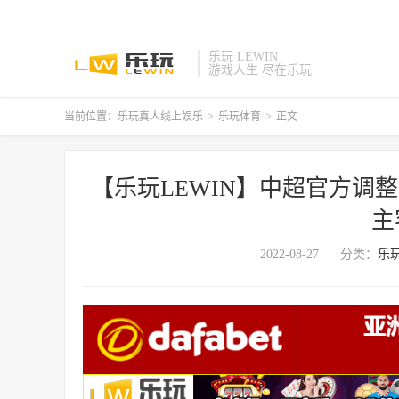
乐玩 LEWIN
游戏人生 尽在乐玩
当前位置：
乐玩真人线上娱乐
>
乐玩体育
>
正文
【乐玩LEWIN】中超官方调整
主
2022-08-27
分类：
乐