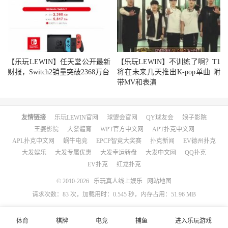
【乐玩LEWIN】任天堂公开最新
【乐玩LEWIN】不训练了啊？T1
财报，Switch2销量突破2368万台
将在未来几天推出K-pop单曲 附
带MV和表演
友情链接
乐玩LEWIN官网
球盟会官网
QY球友会
娘子影院
王婆影院
大發體育
WPT官方中文网
APT扑克中文网
APL扑克中文网
蜗牛电竞
EPCP智竟大奖赛
扑克新闻
EV德州扑克
大发娱乐
大发专属优惠
大发幸运转盘
大发中文网
QQ扑克
EV扑克
红龙扑克
© 2010-2026
乐玩真人线上娱乐
网站地图
请求次数：83 次，加载用时：0.545 秒，内存占用：51.96 MB
体育
棋牌
电竞
捕鱼
进入乐玩游戏