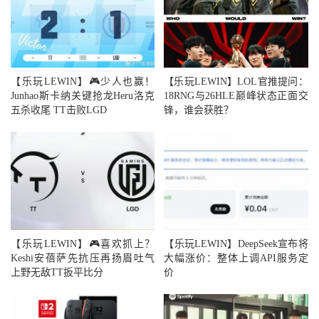
【乐玩LEWIN】🎮少人也赢！
【乐玩LEWIN】LOL官推提问：
Junhao斯卡纳关键抢龙Heru洛克
18RNG与26HLE巅峰状态正面交
五杀收尾 TT击败LGD
锋，谁会获胜？
【乐玩LEWIN】🎮喜欢抓上？
【乐玩LEWIN】DeepSeek宣布将
Keshi安蓓萨先抗压再扬眉吐气
大幅涨价：整体上调API服务定
上野无敌TT扳平比分
价