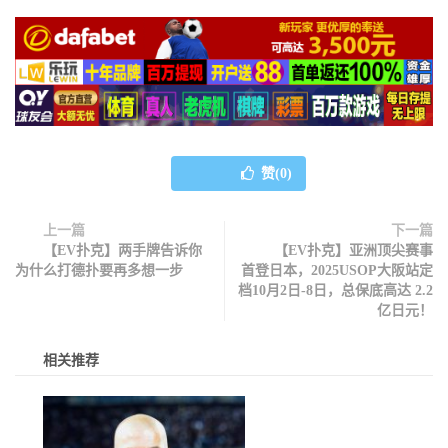
赞(
0
)
上一篇
下一篇
【EV扑克】两手牌告诉你
【EV扑克】亚洲顶尖赛事
为什么打德扑要再多想一步
首登日本，2025USOP大阪站定
档10月2日-8日，总保底高达 2.2
亿日元！
相关推荐