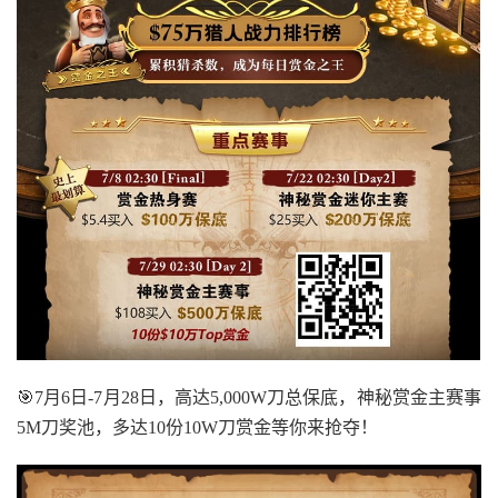
🎯7月6日-7月28日，高达5,000W刀总保底，神秘赏金主赛事
5M刀奖池，多达10份10W刀赏金等你来抢夺！