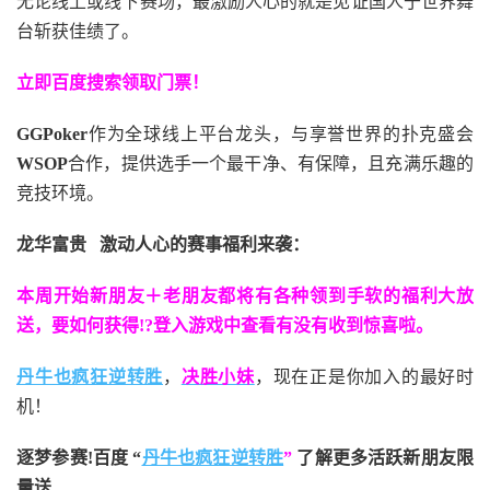
无论线上或线下赛场，最激励人心的就是见证国人于世界舞
台斩获佳绩了。
立即百度搜索领取门票！
GGPoker
作为全球线上平台龙头，与享誉世界的扑克盛会
WSOP
合作，提供选手一个最干净、有保障，且充满乐趣的
竞技环境。
龙华富贵 激动人心的赛事福利来袭：
本周开始新朋友＋老朋友都将有各种领到手软的福利大放
送，要如何获得!?登入游戏中查看有没有收到惊喜啦。
丹牛也疯狂逆转胜
，
决胜小妹
，现在正是你加入的最好时
机！
逐梦参赛!百度 “
丹牛也疯狂逆转胜
”
了解更多
活跃新朋友限
量送