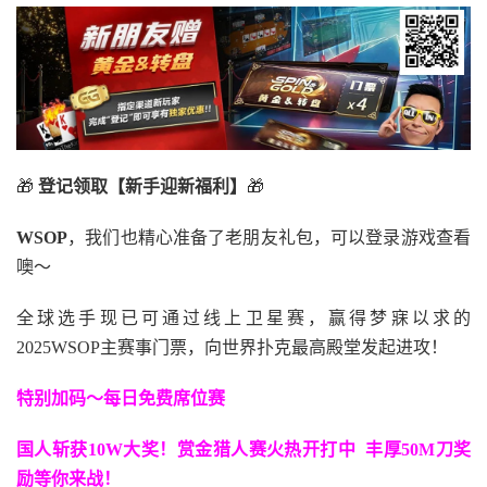
🎁
登记领取【新手迎新福利】
🎁
WSOP
，我们也精心准备了老朋友礼包，可以登录游戏查看
噢～
全球选手现已可通过线上卫星赛，赢得梦寐以求的
2025WSOP主赛事门票，向世界扑克最高殿堂发起进攻！
特别加码～每日免费席位赛
国人斩获
10W
大奖！
赏金猎人赛火热开打中 丰厚50M刀奖
励等你来战！