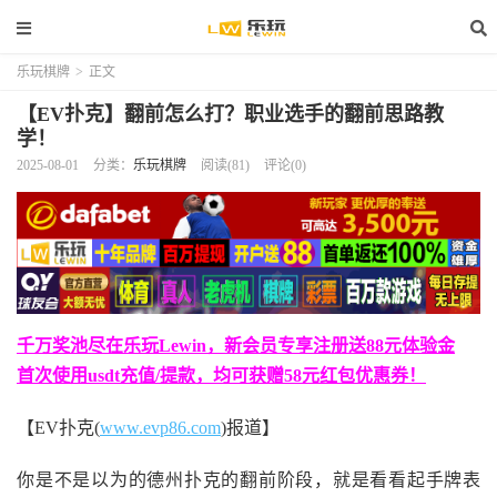
乐玩棋牌
>
正文
【EV扑克】翻前怎么打？职业选手的翻前思路教
学！
2025-08-01
分类：
乐玩棋牌
阅读(81)
评论(0)
千万奖池尽在乐玩Lewin，新会员专享注册送88元体验金
首次使用usdt充值/提款，均可获赠58元红包优惠券！
【EV扑克(
www.evp86.com
)报道】
你是不是以为的德州扑克的翻前阶段，就是看看起手牌表