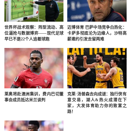
世界杯战术观察：阵型流动、高
迈博体育 巴萨中场竞争白热化：
位逼抢与数据博弈——现代足球
卡萨多彻底沦为边缘人，沙特高
早已不是22个人追着球跑
薪邀约引发去留两难
莱奥将赴澳洲集训，费内巴切董
克莱·汤普森去向成谜：独行侠有
事会成员抵达米兰谈判
意交易，湖人&热火成潜在下
家，大发体育助力你的致富之
路！