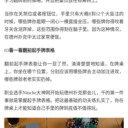
学习翻牌前的策略，并且把重点放在短筹码上。
当你在关煞位或者按钮位，手里只有大概8到12个大盲注的
时候，哪些牌你能眼一闭心一横直接全压，哪些牌你得咬着
牙关含泪弃掉，这些范围你得刻在脑子里。因为这种情况，
在德州扑克中太过家常便饭。
03
看一看翻前起手牌表格
翻前起手牌表能让你一目了然，清清楚楚地知道，在牌桌
上，你坐在哪个位置，分别应该用哪些牌去主动加注进攻，
哪些牌就老老实实扔掉。
职业选手Nitsche大神刚开始玩德州扑克那会儿，干的第一件
事就是掌握起手牌表格。把这最基础的功夫练扎实了，你在
牌桌上才能知道自己手里的牌到底值不值得玩。