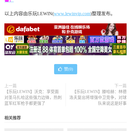
以上内容由乐玩LEWIN(
www.lewinvip.com
)整理发布。
赞(
0
)
上一篇
下一篇
【乐玩LEWIN】沃克：享受面
【乐玩LEWIN】滕哈赫：林德
对圣马扎哈这些强力边锋，热刺
洛夫复出将增强中卫竞争，对球
蓝军红军枪手都更强了
队来说这是好事
相关推荐