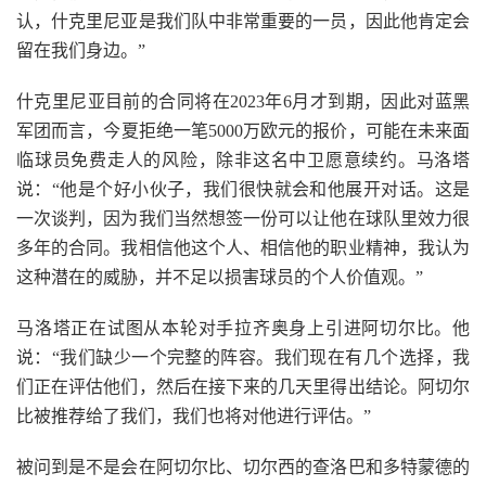
认，什克里尼亚是我们队中非常重要的一员，因此他肯定会
留在我们身边。”
什克里尼亚目前的合同将在2023年6月才到期，因此对蓝黑
军团而言，今夏拒绝一笔5000万欧元的报价，可能在未来面
临球员免费走人的风险，除非这名中卫愿意续约。马洛塔
说：“他是个好小伙子，我们很快就会和他展开对话。这是
一次谈判，因为我们当然想签一份可以让他在球队里效力很
多年的合同。我相信他这个人、相信他的职业精神，我认为
这种潜在的威胁，并不足以损害球员的个人价值观。”
马洛塔正在试图从本轮对手拉齐奥身上引进阿切尔比。他
说：“我们缺少一个完整的阵容。我们现在有几个选择，我
们正在评估他们，然后在接下来的几天里得出结论。阿切尔
比被推荐给了我们，我们也将对他进行评估。”
被问到是不是会在阿切尔比、切尔西的查洛巴和多特蒙德的