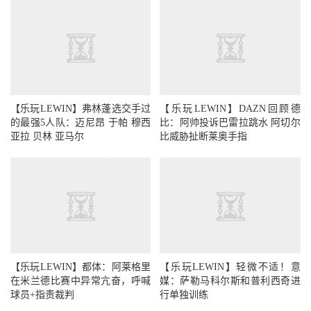
【乐玩LEWIN】弗林蓬选交手过
【乐玩LEWIN】DAZN回顾德
的最强5人队：迈尼昂 于帕 穆西
比：阿帅投诉巴雷拉跳水 阿切尔
亚拉 贝林 亚马尔
比威胁扯断莱奥手指
【乐玩LEWIN】都体：阿莱格里
【乐玩LEWIN】轻微不适！意
在米兰德比赛中异常亢奋，呼喊
媒：萨勒马科尔斯和普利西奇进
球员+指责裁判
行单独训练