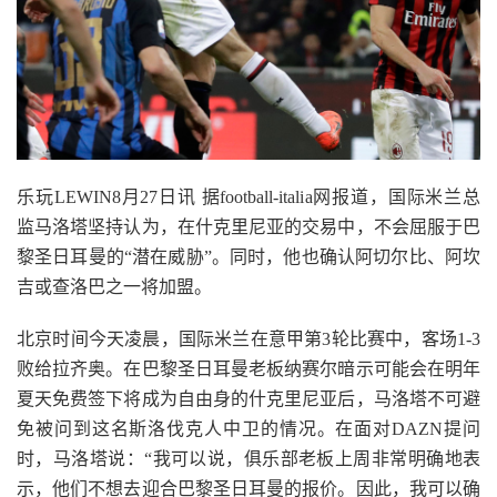
乐玩LEWIN8月27日讯 据football-italia网报道，国际米兰总
监马洛塔坚持认为，在什克里尼亚的交易中，不会屈服于巴
黎圣日耳曼的“潜在威胁”。同时，他也确认阿切尔比、阿坎
吉或查洛巴之一将加盟。
北京时间今天凌晨，国际米兰在意甲第3轮比赛中，客场1-3
败给拉齐奥。在巴黎圣日耳曼老板纳赛尔暗示可能会在明年
夏天免费签下将成为自由身的什克里尼亚后，马洛塔不可避
免被问到这名斯洛伐克人中卫的情况。在面对DAZN提问
时，马洛塔说：“我可以说，俱乐部老板上周非常明确地表
示，他们不想去迎合巴黎圣日耳曼的报价。因此，我可以确