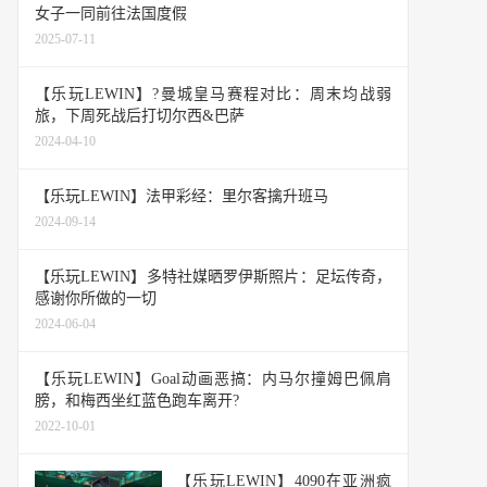
女子一同前往法国度假
2025-07-11
【乐玩LEWIN】?曼城皇马赛程对比：周末均战弱
旅，下周死战后打切尔西&巴萨
2024-04-10
【乐玩LEWIN】法甲彩经：里尔客擒升班马
2024-09-14
【乐玩LEWIN】多特社媒晒罗伊斯照片：足坛传奇，
感谢你所做的一切
2024-06-04
【乐玩LEWIN】Goal动画恶搞：内马尔撞姆巴佩肩
膀，和梅西坐红蓝色跑车离开?
2022-10-01
【乐玩LEWIN】4090在亚洲疯