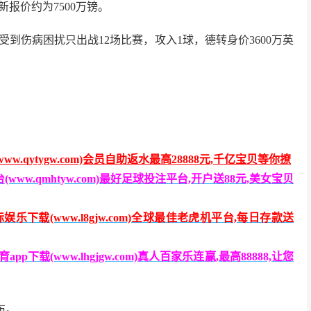
报价约为7500万镑。
受到伤病困扰只出战12场比赛，攻入1球，德转身价3600万英
.qytygw.com)会员自助返水最高28888元,千亿宝贝等你撩
w.qmhtyw.com)最好足球投注平台,开户送88元,美女宝贝
乐下载(www.l8gjw.com)全球最佳老虎机平台,每日存款送
载(www.lhgjgw.com)真人百家乐连赢,最高88888,让您
布。