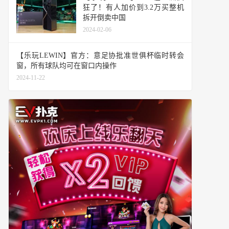
狂了！有人加价到3.2万买整机
拆开倒卖中国
2024-02-06
【乐玩LEWIN】官方：意足协批准世俱杯临时转会
窗，所有球队均可在窗口内操作
2024-11-22