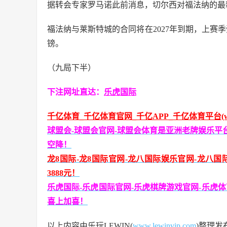
据转会专家罗马诺此前消息，切尔西对福法纳的最新
福法纳与莱斯特城的合同将在2027年到期，上赛季
镑。
（九局下半）
下注网址直达：
乐虎国际
千亿体育_千亿体育官网_千亿APP_千亿体育平台(www
球盟会-球盟会官网-球盟会体育是亚洲老牌娱乐平台(ww
空降！
龙8国际-龙8国际官网-龙八国际娱乐官网-龙八国际娱
3888元！
乐虎国际-乐虎国际官网-乐虎棋牌游戏官网-乐虎体育app下
喜上加喜！
以上内容由乐玩LEWIN(
www.lewinvip.com
)整理发