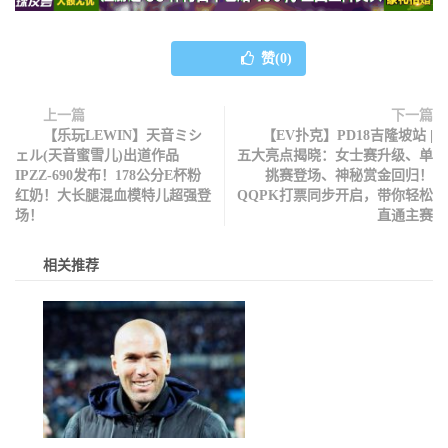
赞(
0
)
上一篇
下一篇
【乐玩LEWIN】天音ミシ
【EV扑克】PD18吉隆坡站 |
ェル(天音蜜雪儿)出道作品
五大亮点揭晓：女士赛升级、单
IPZZ-690发布！178公分E杯粉
挑赛登场、神秘赏金回归！
红奶！大长腿混血模特儿超强登
QQPK打票同步开启，带你轻松
场！
直通主赛
相关推荐