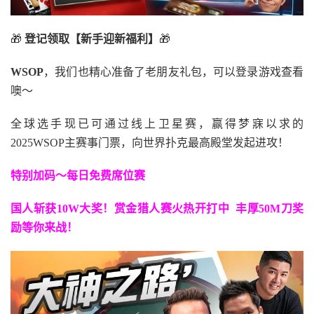
🎁
登记领取【新手迎新福利】
🎁
WSOP
，我们也精心准备了老朋友礼包，可以登录游戏查看
噢～
全球选手现已可通过线上卫星赛，赢得梦寐以求的
2025WSOP主赛事门票，向世界扑克最高殿堂发起进攻！
特别加码～每日免费席位赛
国人斩获
10W
大奖！
赏金猎人赛火热开打中 丰厚50M刀奖
励等你来战！