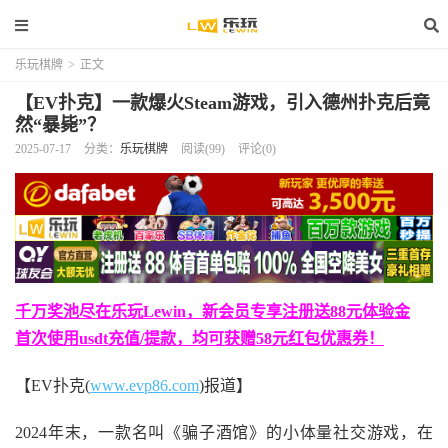
乐玩棋牌
>
正文
【EV扑克】一款爆火Steam游戏，引入德州扑克后竟
然“暴毙”？
2025-07-17
分类：
乐玩棋牌
阅读(99)
评论(0)
千万奖池尽在乐玩Lewin，新会员专享注册送88元体验金
首次使用usdt充值/提款，均可获赠58元红包优惠券！
【EV扑克(
www.evp86.com
)报道】
2024年末，一款名叫《骗子酒馆》的小体量社交游戏，在