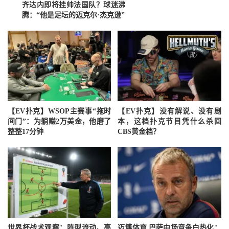
齐达内即将挂帅法国队？球迷沸
腾：“他是足坛的迈克尔·杰克逊”
【EV扑克】WSOP主赛事“拖时
【EV扑克】没有解说、没有剧
间门”：为躺赚2万美金，他磨了
本，这档扑克节目凭什么杀回
整整17分钟
CBS黄金档？
世界杯战术观察：阵型流动、高
迈博体育 巴萨中场竞争白热化：