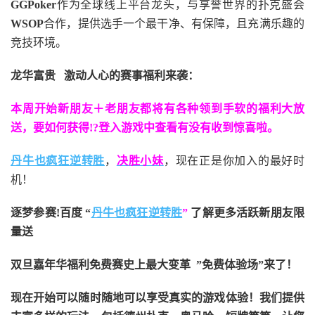
GGPoker
作为全球线上平台龙头，与享誉世界的扑克盛会
WSOP
合作，提供选手一个最干净、有保障，且充满乐趣的
竞技环境。
龙华富贵 激动人心的赛事福利来袭：
本周开始新朋友＋老朋友都将有各种领到手软的福利大放
送，要如何获得!?登入游戏中查看有没有收到惊喜啦。
丹牛也疯狂逆转胜
，
决胜小妹
，现在正是你加入的最好时
机！
逐梦参赛!百度 “
丹牛也疯狂逆转胜
”
了解更多
活跃新朋友限
量送
双旦嘉年华福利
免费赛史上最大变革
”免费体验场”来了！
现在开始可以随时随地可以享受真实的游戏体验！我们提供