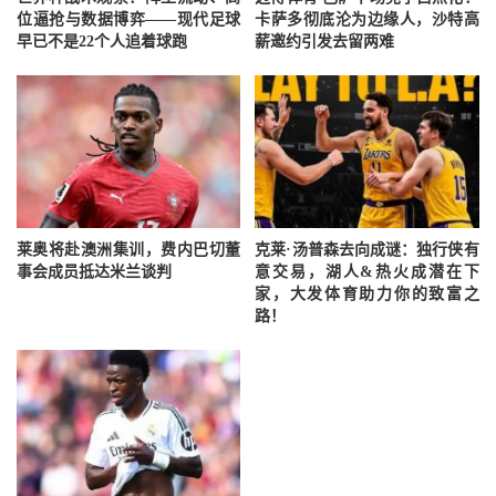
位逼抢与数据博弈——现代足球
卡萨多彻底沦为边缘人，沙特高
早已不是22个人追着球跑
薪邀约引发去留两难
莱奥将赴澳洲集训，费内巴切董
克莱·汤普森去向成谜：独行侠有
事会成员抵达米兰谈判
意交易，湖人&热火成潜在下
家，大发体育助力你的致富之
路！