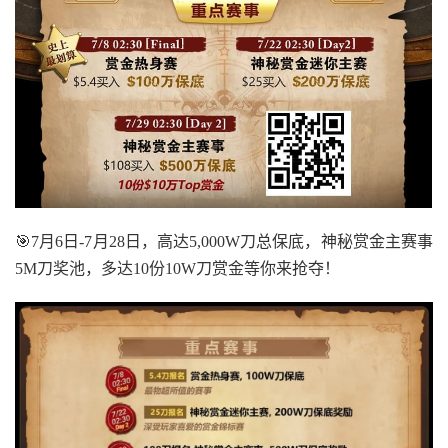
🎯7月6日-7月28日，高达5,000W刀总保底，神秘赏金主赛事
5M刀奖池，多达10份10W刀赏金等你来抢夺！