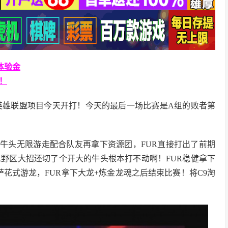
体验金
券！
WC的英雄联盟项目今天开打！今天的最后一场比赛是A组的败者第
jo牛头无限游走配合队友再拿下资源团，FUR直接打出了前期
永恩野区大招还切了个开大的牛头根本打不动啊！FUR稳健拿下
萨花式游龙，FUR拿下大龙+炼金龙魂之后结束比赛！将C9淘