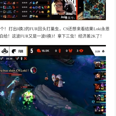
两个！打出0换2的FUR回头打巢虫，C9还想来看结果Loki永恩
白给！这波FUR又是一波0换3！拿下三虫！经济差2K了！