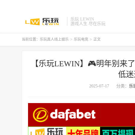
乐玩 LEWIN
游戏人生 尽在乐玩
当前位置：
乐玩真人线上娱乐
>
乐玩电竞
>
正文
【乐玩LEWIN】🎮明年别来了
低迷
2025-07-17
分类：
乐