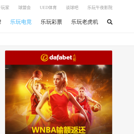
号玩家
球盟会
UED体育
谈球吧
乐玩午夜影院
牌
乐玩电竞
乐玩彩票
乐玩老虎机