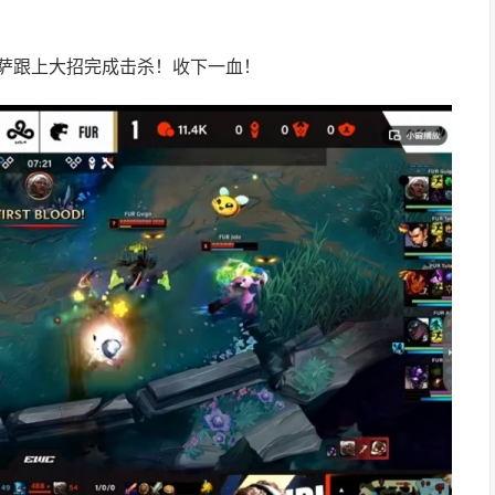
go安蓓萨跟上大招完成击杀！收下一血！