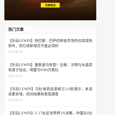
热门文章
【乐玩LEWIN】特巴斯：巴萨的转会市场符合其现有
条件，但引进新球员不是必须的
2025-09-20
【乐玩LEWIN】曼联皇马有意！记者：沃顿与水晶宫
有君子协议，明夏可6500万离队
2025-10-03
【乐玩LEWIN】马杜埃凯谈英格兰2-0安道尔：本该
进更多球，但对结果和表现满意
2025-09-07
【乐玩LEWIN】U-17女足世界杯1/8决赛，中国队0比