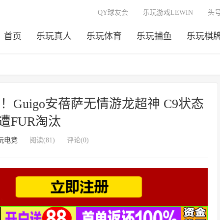
QY球友会
乐玩游戏LEWIN
头
首页
乐玩真人
乐玩体育
乐玩捕鱼
乐玩棋
！Guigo安蓓萨无情游龙超神 C9状态
遭FUR淘汰
玩电竞
阅读(81)
评论(0)