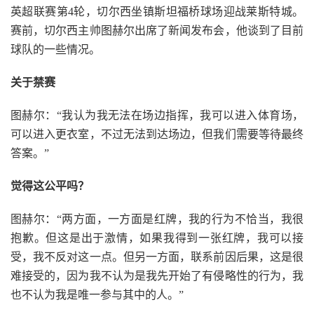
英超联赛第4轮，切尔西坐镇斯坦福桥球场迎战莱斯特城。
赛前，切尔西主帅图赫尔出席了新闻发布会，他谈到了目前
球队的一些情况。
关于禁赛
图赫尔：“我认为我无法在场边指挥，我可以进入体育场，
可以进入更衣室，不过无法到达场边，但我们需要等待最终
答案。”
觉得这公平吗？
图赫尔：“两方面，一方面是红牌，我的行为不恰当，我很
抱歉。但这是出于激情，如果我得到一张红牌，我可以接
受，我不反对这一点。但另一方面，联系前因后果，这是很
难接受的，因为我不认为是我先开始了有侵略性的行为，我
也不认为我是唯一参与其中的人。”