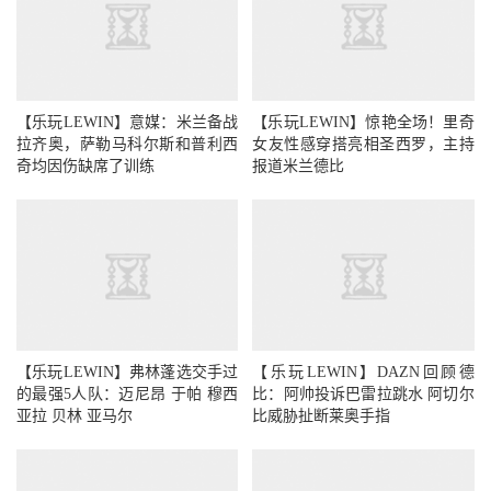
【乐玩LEWIN】意媒：米兰备战
【乐玩LEWIN】惊艳全场！里奇
拉齐奥，萨勒马科尔斯和普利西
女友性感穿搭亮相圣西罗，主持
奇均因伤缺席了训练
报道米兰德比
【乐玩LEWIN】弗林蓬选交手过
【乐玩LEWIN】DAZN回顾德
的最强5人队：迈尼昂 于帕 穆西
比：阿帅投诉巴雷拉跳水 阿切尔
亚拉 贝林 亚马尔
比威胁扯断莱奥手指