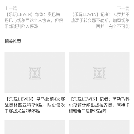
上一篇
下一篇
【乐玩LEWIN】每体：奥巴梅
【乐玩LEWIN】记者： C罗并不
扬已与切尔西达个人协议，但俱
热衷于转会那不勒斯，加盟切尔
乐部谈判陷入停滞
西并非完全不可能
相关推荐
【乐玩LEWIN】皇马此前4次客
【乐玩LEWIN】记者：萨勒马科
战奥林匹亚科斯0胜，队史仅次
尔斯预计能出战拉齐奥，阿特卡
于客战米兰7场不胜
梅和希门尼斯将缺阵