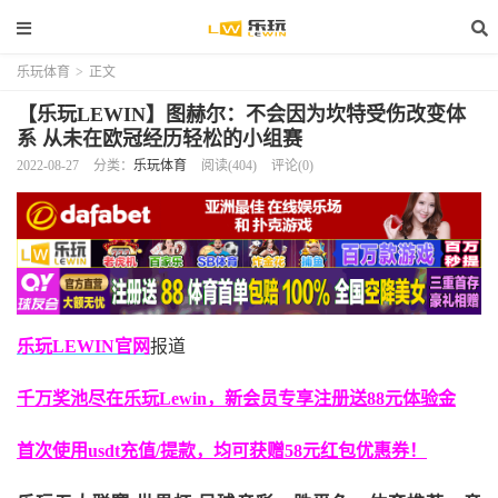
乐玩体育
>
正文
【乐玩LEWIN】图赫尔：不会因为坎特受伤改变体
系 从未在欧冠经历轻松的小组赛
2022-08-27
分类：
乐玩体育
阅读(404)
评论(0)
乐玩LEWIN官网
报道
千万奖池尽在乐玩Lewin，新会员专享注册送88元体验金
首次使用usdt充值/提款，均可获赠58元红包优惠券！