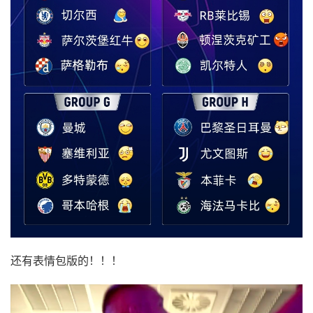
还有表情包版的！！！