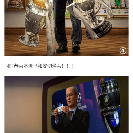
同时恭喜本泽马和安切洛蒂！！！