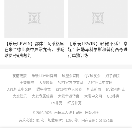
【乐玩LEWIN】都体：阿莱格里
【乐玩LEWIN】轻微不适！意
在米兰德比赛中异常亢奋，呼喊
媒：萨勒马科尔斯和普利西奇进
球员+指责裁判
行单独训练
友情链接
乐玩LEWIN官网
球盟会官网
QY球友会
娘子影院
王婆影院
大發體育
WPT官方中文网
APT扑克中文网
APL扑克中文网
蜗牛电竞
EPCP智竟大奖赛
扑克新闻
EV德州扑克
大发娱乐
大发专属优惠
大发幸运转盘
大发中文网
QQ扑克
EV扑克
红龙扑克
© 2010-2026
乐玩真人线上娱乐
网站地图
请求次数：81 次，加载用时：1.396 秒，内存占用：51.95 MB