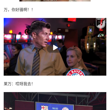
万，你好骚啊！！
莱万：哎呀我去！