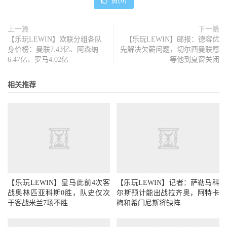
赞(
0
)
上一篇
下一篇
【乐玩LEWIN】欧联分组各队
【乐玩LEWIN】邮报：德容优
身价榜：曼联7.43亿、阿森纳
先解决欠薪问题，切尔西曼联愿
6.47亿、罗马4.02亿
等他到夏窗关闭
相关推荐
【乐玩LEWIN】皇马此前4次客
【乐玩LEWIN】记者：萨勒马科
战奥林匹亚科斯0胜，队史仅次
尔斯预计能出战拉齐奥，阿特卡
于客战米兰7场不胜
梅和希门尼斯将缺阵