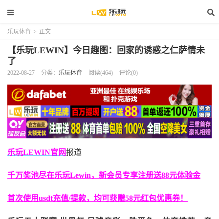
乐玩体育
>
正文
【乐玩LEWIN】今日趣图：回家的诱惑之仁萨情未
了
2022-08-27
分类：
乐玩体育
阅读(464)
评论(0)
乐玩LEWIN官网
报道
千万奖池尽在乐玩Lewin，新会员专享注册送88元体验金
首次使用usdt充值/提款，均可获赠58元红包优惠券！