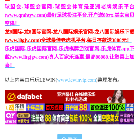
球盟会-球盟会官网-球盟会体育是亚洲老牌娱乐平台
(www.qmhtyw.com)最好足球投注平台,开户送88元,美女宝贝
空降！
龙8国际-龙8国际官网-龙八国际娱乐官网-龙八国际娱乐下载
(www.l8gjw.com)全球最佳老虎机平台,每日存款送3888元！
乐虎国际-乐虎国际官网-乐虎棋牌游戏官网-乐虎体育app下
载(www.lhgjgw.com)真人百家乐连赢,最高88888,让您喜上加
喜！
以上内容由乐玩LEWIN(
www.lewinvip.com
)整理发布。