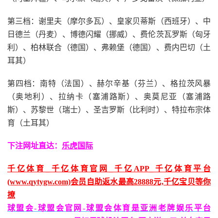
第三档：谢里夫（摩尔多瓦）、皇家贝蒂斯（西班牙）、中
日德兰（丹麦）、博德闪耀（挪威）、费伦茨瓦罗斯（匈牙
利）、柏林联合（德国）、弗赖堡（德国）、费内巴切（土
耳其）
第四档：南特（法国）、赫尔辛基（芬兰）、格拉茨风暴
（奥地利）、拉纳卡（塞浦路斯）、奥莫尼亚（塞浦路
斯）、苏黎世（瑞士）、圣吉罗斯（比利时）、特拉布宗体
育（土耳其）
下注网址直达：
乐虎国际
千亿体育_千亿体育官网_千亿APP_千亿体育平台
(www.qytygw.com)会员自助返水最高28888元,千亿宝贝等你
撩
球盟会-球盟会官网-球盟会体育是亚洲老牌娱乐平台