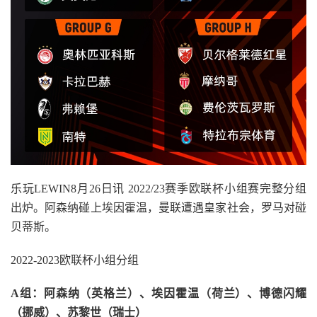
乐玩LEWIN8月26日讯 2022/23赛季欧联杯小组赛完整分组
出炉。阿森纳碰上埃因霍温，曼联遭遇皇家社会，罗马对碰
贝蒂斯。
2022-2023欧联杯小组分组
A组：阿森纳（英格兰）、埃因霍温（荷兰）、博德闪耀
（挪威）、苏黎世（瑞士）