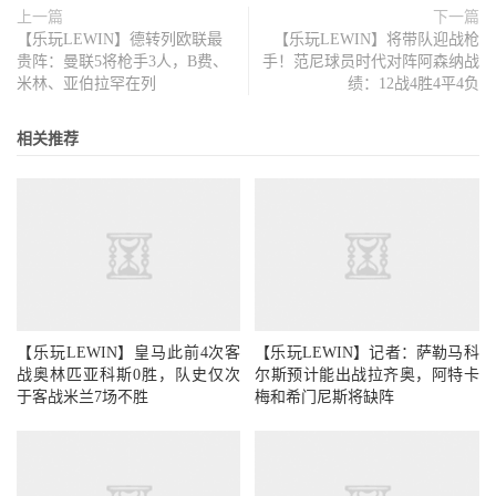
上一篇
下一篇
【乐玩LEWIN】德转列欧联最
【乐玩LEWIN】将带队迎战枪
贵阵：曼联5将枪手3人，B费、
手！范尼球员时代对阵阿森纳战
米林、亚伯拉罕在列
绩：12战4胜4平4负
相关推荐
【乐玩LEWIN】皇马此前4次客
【乐玩LEWIN】记者：萨勒马科
战奥林匹亚科斯0胜，队史仅次
尔斯预计能出战拉齐奥，阿特卡
于客战米兰7场不胜
梅和希门尼斯将缺阵