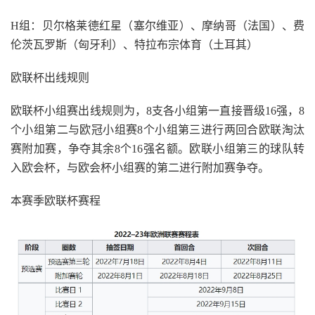
H组：贝尔格莱德红星（塞尔维亚）、摩纳哥（法国）、费
伦茨瓦罗斯（匈牙利）、特拉布宗体育（土耳其）
欧联杯出线规则
欧联杯小组赛出线规则为，8支各小组第一直接晋级16强，8
个小组第二与欧冠小组赛8个小组第三进行两回合欧联淘汰
赛附加赛，争夺其余8个16强名额。欧联小组第三的球队转
入欧会杯，与欧会杯小组赛的第二进行附加赛争夺。
本赛季欧联杯赛程