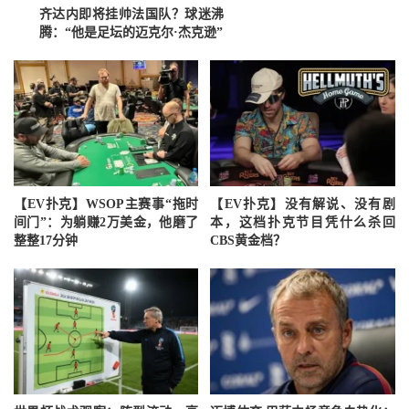
齐达内即将挂帅法国队？球迷沸
腾：“他是足坛的迈克尔·杰克逊”
【EV扑克】WSOP主赛事“拖时
【EV扑克】没有解说、没有剧
间门”：为躺赚2万美金，他磨了
本，这档扑克节目凭什么杀回
整整17分钟
CBS黄金档？