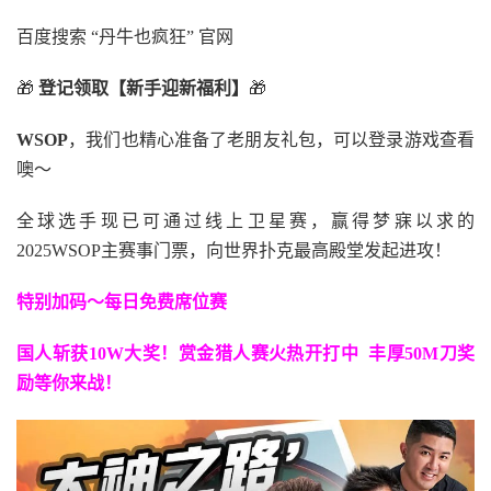
百度搜索 “丹牛也疯狂” 官网
🎁
登记领取【新手迎新福利】
🎁
WSOP
，我们也精心准备了老朋友礼包，可以登录游戏查看
噢～
全球选手现已可通过线上卫星赛，赢得梦寐以求的
2025WSOP主赛事门票，向世界扑克最高殿堂发起进攻！
特别加码～每日免费席位赛
国人斩获
10W
大奖！
赏金猎人赛火热开打中 丰厚50M刀奖
励等你来战！