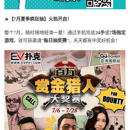
🔥
【7月夏季疯狂抽】火热开启！
整个7月，随时随地轻滑一夏！通过手机完成
24手
或
7场指定
游戏
，就可获邀请”
每日抽奖赛
“，天天都有中奖好机会！