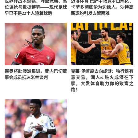
世界杯战术观察：阵型流动、高
迈博体育 巴萨中场竞争白热化：
位逼抢与数据博弈——现代足球
卡萨多彻底沦为边缘人，沙特高
早已不是22个人追着球跑
薪邀约引发去留两难
莱奥将赴澳洲集训，费内巴切董
克莱·汤普森去向成谜：独行侠有
事会成员抵达米兰谈判
意交易，湖人&热火成潜在下
家，大发体育助力你的致富之
路！