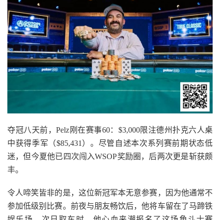
夺冠八天前，Pelz刚在赛事60：$3,000限注德州扑克六人桌
中获得季军（$85,431）。尽管自述本次系列赛前期状态低
迷，但今夏他已四次闯入WSOP奖励圈，后两次更是斩获颇
丰。
令人啼笑皆非的是，这位新冠军本无意参赛，因为他通常不
参加低级别比赛。前夜与朋友畅饮后，他将车留在了马蹄铁
娱乐场。次日取车时，他心血来潮报名了这场角斗士赛