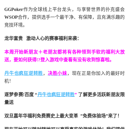
GGPoker
作为全球线上平台龙头，与享誉世界的扑克盛会
WSOP
合作，提供选手一个最干净、有保障，且充满乐趣的
竞技环境。
龙华富贵 激动人心的赛事福利来袭：
本周开始新朋友＋老朋友都将有各种领到手软的福利大放
送，要如何获得!?登入游戏中查看有没有收到惊喜啦。
丹牛也疯狂逆转胜
，
决胜小妹
，现在正是你加入的最好时
机！
逐梦参赛!百度 “
丹牛也疯狂逆转胜
”
了解更多
活跃新朋友限
量送
双旦嘉年华福利
免费赛史上最大变革
”免费体验场”来了！