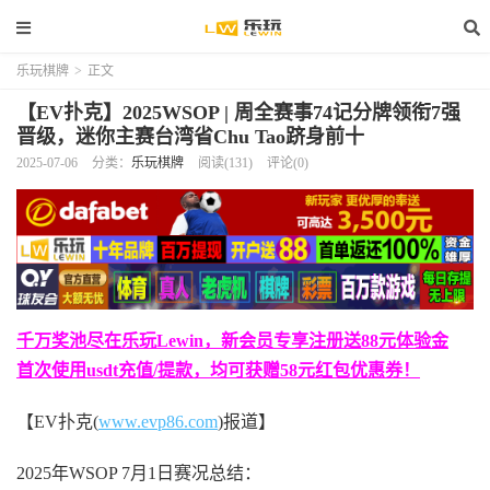
乐玩棋牌
>
正文
【EV扑克】2025WSOP | 周全赛事74记分牌领衔7强
晋级，迷你主赛台湾省Chu Tao跻身前十
2025-07-06
分类：
乐玩棋牌
阅读(131)
评论(0)
千万奖池尽在乐玩Lewin，新会员专享注册送88元体验金
首次使用usdt充值/提款，均可获赠58元红包优惠券！
【EV扑克(
www.evp86.com
)报道】
2025年WSOP 7月1日赛况总结：