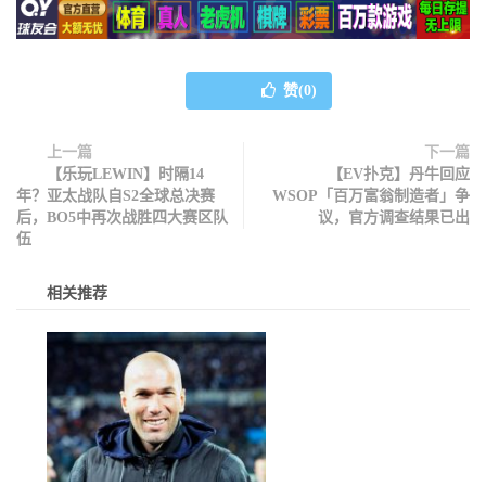
赞(
0
)
上一篇
下一篇
【乐玩LEWIN】时隔14
【EV扑克】丹牛回应
年？亚太战队自S2全球总决赛
WSOP「百万富翁制造者」争
后，BO5中再次战胜四大赛区队
议，官方调查结果已出
伍
相关推荐