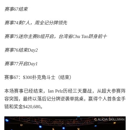
赛事67结束
赛事74剩7人，周全记分牌领先
赛事75迷你主赛B组开启，台湾省Chu Tao跻身前十
赛事76结束Day2
赛事77开启Day1
赛事67：$300扑克角斗士（结束）
本场赛事已经结束，Ian Pelz历经三天鏖战，从超大参赛阵
容突围，最终以落后记分牌逆袭单挑桌，赢得个人首条金手
链和奖金$420,680。