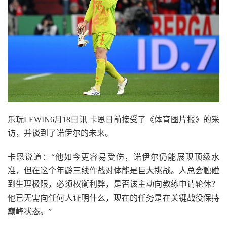
乐玩LEWIN6月18日讯 卡恩日前接受了《体育图片报》的采
访，并谈到了诺伊尔的未来。
卡恩说道：“他如今更容易受伤，诺伊尔仍能展现顶级水
准，但在这个年龄三线作战对体能是巨大挑战。人总会触碰
到生理极限，必须权衡利弊，是否该主动向教练申请轮休？
他已无需向任何人证明什么，现在的任务是在关键战役保持
巅峰状态。”