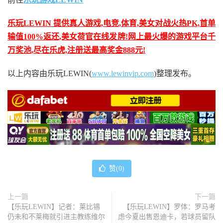
乐玩LEWIN 提供真人游戏,电竞,体育,美女对战火热PK,首单
输值100%返还,美女荷官在线发牌!网上最火爆的游戏平台千
万奖池,尽在乐虎,注册送最高奖金888元!
以上内容由乐玩LEWIN(
www.lewinvip.com
)整理发布。
赞(
0
)
上一篇
下一篇
【乐玩LEWIN】记者：莱比锡
【乐玩LEWIN】罗体：罗马考
仍未和不莱梅就引进主教练维尔
虑今夏出售恩迪卡，若球员留队