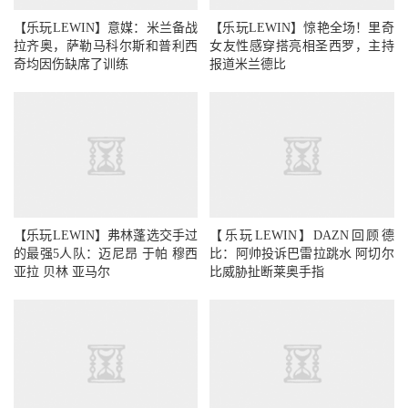
【乐玩LEWIN】意媒：米兰备战
【乐玩LEWIN】惊艳全场！里奇
拉齐奥，萨勒马科尔斯和普利西
女友性感穿搭亮相圣西罗，主持
奇均因伤缺席了训练
报道米兰德比
【乐玩LEWIN】弗林蓬选交手过
【乐玩LEWIN】DAZN回顾德
的最强5人队：迈尼昂 于帕 穆西
比：阿帅投诉巴雷拉跳水 阿切尔
亚拉 贝林 亚马尔
比威胁扯断莱奥手指