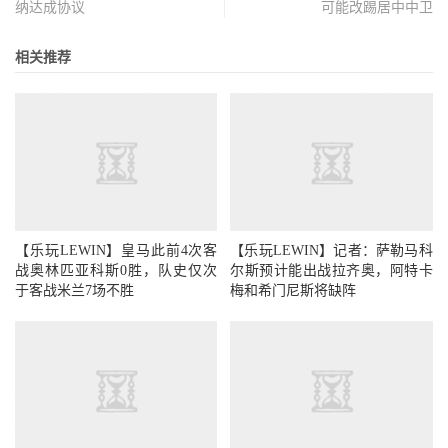
纳达成协议
可能改踢居中中卫
相关推荐
【乐玩LEWIN】皇马此前4次客
【乐玩LEWIN】记者：萨勒马科
战奥林匹亚科斯0胜，队史仅次
尔斯预计能出战拉齐奥，阿特卡
于客战米兰7场不胜
梅和希门尼斯将缺阵