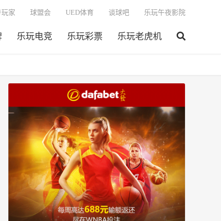
号玩家
球盟会
UED体育
谈球吧
乐玩午夜影院
牌
乐玩电竞
乐玩彩票
乐玩老虎机