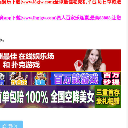
乐下载(www.l8gjw.com)全球最佳老虎机平台,每日存款送
载(www.lhgjgw.com)真人百家乐连赢,最高88888,让您
布。
赞(
0
)