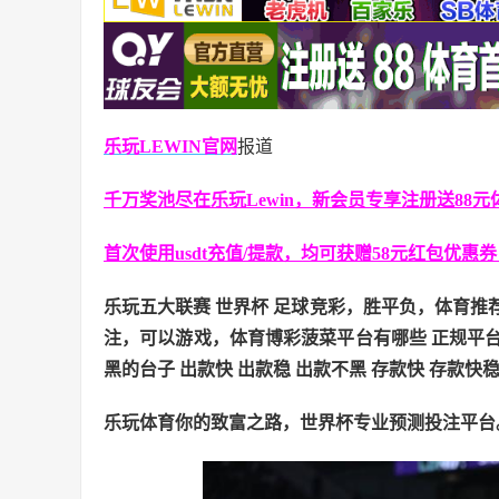
乐玩LEWIN官网
报道
千万奖池尽在乐玩Lewin，新会员专享注册送88元
首次使用usdt充值/提款，均可获赠58元红包优惠
乐玩五大联赛 世界杯 足球竞彩，胜平负，体育
注，可以游戏，体育博彩菠菜平台有哪些 正规平台 台
黑的台子 出款快 出款稳 出款不黑 存款快 存款快
乐玩体育你的致富之路，世界杯专业预测投注平台