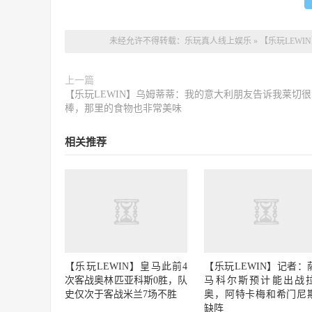
未经允许不得转载：
乐玩真人线上娱乐
»
【乐玩LEW
上一篇
【乐玩LEWIN】乌姆蒂蒂：我的意大利朋友告诉我莱切很
棒，那里的食物也非常美味
相关推荐
【乐玩LEWIN】皇马此前4
【乐玩LEWIN】记者：
次客战奥林匹亚科斯0胜，队
马科尔斯预计能出战
史仅次于客战米兰7场不胜
奥，阿特卡梅和希门尼
缺阵