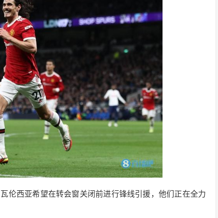
报道，瓦伦西亚希望在转会窗关闭前进行锋线引援，他们正在全力