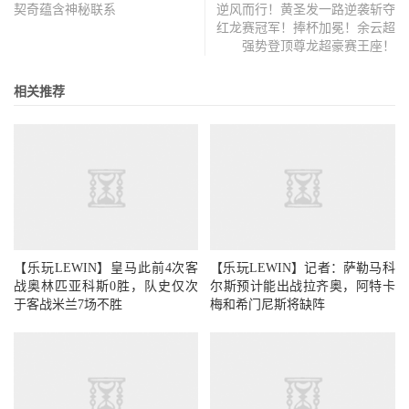
契奇蕴含神秘联系
逆风而行！黄圣发一路逆袭斩夺
红龙赛冠军！捧杯加冕！余云超
强势登顶尊龙超豪赛王座！
相关推荐
【乐玩LEWIN】皇马此前4次客
【乐玩LEWIN】记者：萨勒马科
战奥林匹亚科斯0胜，队史仅次
尔斯预计能出战拉齐奥，阿特卡
于客战米兰7场不胜
梅和希门尼斯将缺阵