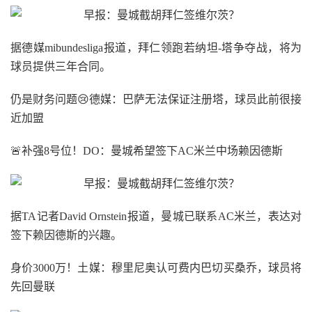
据德媒mibundesliga报道，拜仁领跑若纳坦-塔争夺战，将为
球员提供三年合同。
仍是财务问题😢德媒：巴萨无法保证注册塔，球员此前很接
近加盟
🚨补强8号位！DO：曼城希望签下AC米兰中场赖因德斯
据TA记者David Ornstein报道，曼城已联系AC米兰，表达对
签下赖因德斯的兴趣。
身价3000万！土媒：穆里尼奥认可费内巴切买桑乔，球员将
先回曼联