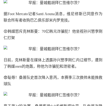
据Foot Mercato记者Santi Aouna消息，维尼修斯已同意作为
联合所有者收购巴乙俱乐部米内罗竞技。
😡韩媒怒斥克林斯曼：70亿韩元诈骗犯！他坐视孙兴慜李刚
仁打架
日前，克林斯曼在媒体上透露孙兴慜李刚仁内讧细节，遭到
了韩媒osen的炮轰，称他为诈骗犯和泄密者。
😨耻辱！桑普队史首次降入意丙，本赛季三次换帅未能挽救
球队