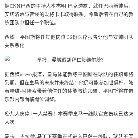
据CNN巴西的主持人本杰明·巴克透露，就任巴西新帅后，
安切洛蒂与曾经的爱将卡卡取得联系，希望后者在自己的教
练团队中担任一个职位。
西媒：平图斯将任其他岗位 36份医疗报告让他与安帅团队
关系恶化
据西媒relevo报道，皇马体能教练平图斯在球队的任职即将
到期，但在皇马的未来并未终结：他仍可能参加世俱杯。随
着哈维-阿隆索带着他信任的体能教练加盟，平图斯将在俱
乐部内部面临岗位调整。
🤕九人伤停+一人禁赛！本赛季皇马一线队官宣伤病已达36
人次
马卡：杰拉德-马丁下赛季正式进入巴萨一线队，球队不买