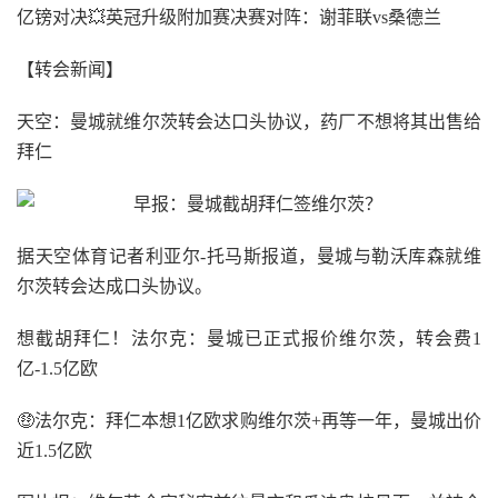
亿镑对决💥英冠升级附加赛决赛对阵：谢菲联vs桑德兰
【转会新闻】
天空：曼城就维尔茨转会达口头协议，药厂不想将其出售给
拜仁
据天空体育记者利亚尔-托马斯报道，曼城与勒沃库森就维
尔茨转会达成口头协议。
想截胡拜仁！法尔克：曼城已正式报价维尔茨，转会费1
亿-1.5亿欧
🤑法尔克：拜仁本想1亿欧求购维尔茨+再等一年，曼城出价
近1.5亿欧