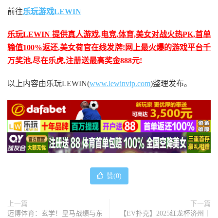
前往
乐玩游戏LEWIN
乐玩LEWIN 提供真人游戏,电竞,体育,美女对战火热PK,首单
输值100%返还,美女荷官在线发牌!网上最火爆的游戏平台千
万奖池,尽在乐虎,注册送最高奖金888元!
以上内容由乐玩LEWIN(
www.lewinvip.com
)整理发布。
赞(
0
)
上一篇
下一篇
迈博体育：玄学！皇马战绩与东
【EV扑克】2025红龙杯济州｜