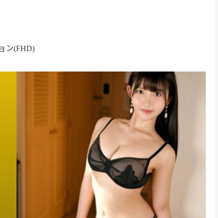
ン(FHD)