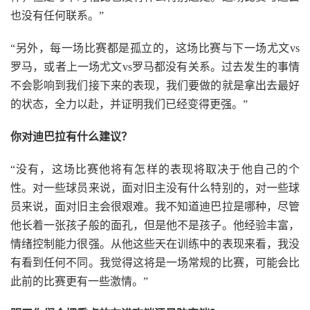
也没有任何联系。”
“另外，每一场比赛都是孤立的，这场比赛与下一场尤文vs
罗马，或者上一场尤文vs罗马都没有关系。过去发生的事情
不会影响到我们接下来的表现，我们要做的就是拿出去最好
的状态，全力以赴，并证明我们已经变得更强。”
你对迪巴拉有什么建议？
“没有，这场比赛他将有怎样的表现将取决于他自己的个
性。对一些球员来说，面对旧主没有什么特别的，对一些球
员来说，面对旧主会很艰难。我不知道迪巴拉是哪种，尽管
他长着一张孩子般的面孔，但是他不是孩子。他经验丰富，
情绪控制能力很强。从他这些天在训练中的表现来看，我没
有看到任何不同。我觉得这将是一场常规的比赛，可能会比
此前的比赛更有一些激情。”