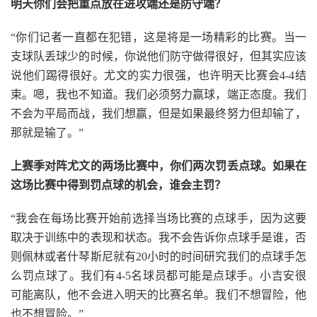
明天你们会把重点放在进攻端还是防守端？
“你们记者一直都在犯错，这是将是一场精彩的比赛。当一
支球队丢球少的时候，你说他们防守做得很好，但其实应该
说他们踢得很好。尤文的实力很强，也许明天比赛会4-4结
束。嗯，我也不知道。我们必须努力赢球，端正态度。我们
不会为平局而战，我们想赢，但是如果最终努力但却输了，
那就是输了。”
上赛季对阵尤文的两场比赛中，你们两次罚丢点球。如果在
这场比赛中得到罚点球的机会，谁会主罚？
“我会在每场比赛开始前选择当场比赛的点球手，因为这要
取决于训练中的表现和状态。我不会告诉你点球手是谁，否
则佩林或者什琴斯尼就有20小时的时间研究我们的点球手怎
么罚点球了。我们有4-5名球员都可能是点球手。小吉安很
可能离队，他不会进入明天的比赛名单。我们不想冒险，他
也不想冒险。”