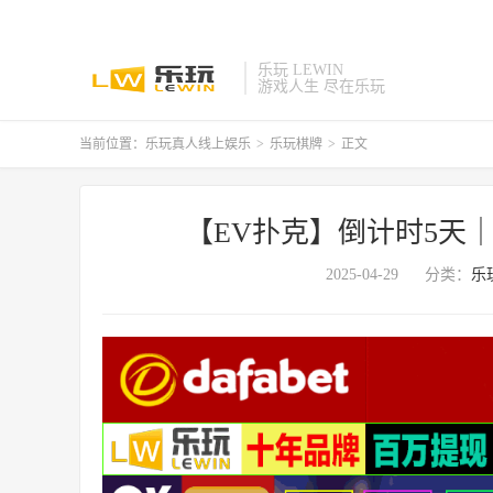
乐玩 LEWIN
游戏人生 尽在乐玩
当前位置：
乐玩真人线上娱乐
>
乐玩棋牌
>
正文
【EV扑克】倒计时5天
2025-04-29
分类：
乐