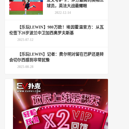
发文夸萨卡：评分最高的英格兰
球员，英法大战最耀眼
2022-12-14
【乐玩LEWIN】980万欧！埃因霍温官方：从瓦
伦签下20岁波兰中卫加西奥罗夫斯基
2025-07-12
【乐玩LEWIN】记者：费尔明对留在巴萨还是转
会切尔西感到非常犹豫
2025-08-28