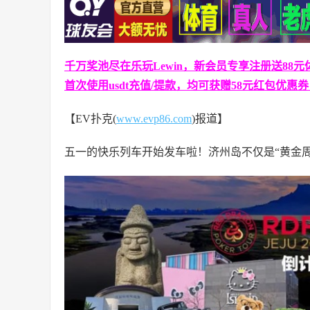
千万奖池尽在乐玩Lewin，新会员专享注册送88元
首次使用usdt充值/提款，均可获赠58元红包优惠
【EV扑克(
www.evp86.com
)报道】
五一的快乐列车开始发车啦！济州岛不仅是“黄金