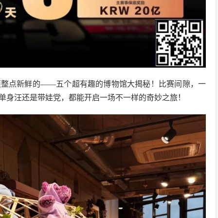
须整点新鲜的——五个超有趣的博物馆大揭秘！比赛间隙，一
单身汪还是带娃党，都能开启一场不一样的奇妙之旅！