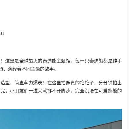
31
盒！这里是全球超火的泰迪熊主题馆，每一只泰迪熊都是纯手
ff，演绎着不同主题的故事。
意造型，简直萌力爆表！在这里拍照真的绝绝子，分分钟拍出
逛完，小朋友们一进来就挪不开脚步，完全沉浸在可爱熊熊的