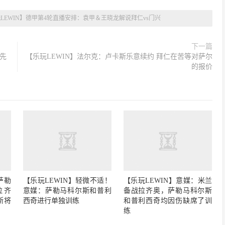
LEWIN】德甲第4轮直播安排：袁甲＆王晓龙解说拜仁vs门兴
下一篇
先
【乐玩LEWIN】法尔克：卢卡斯乐意续约 拜仁在苦等对萨尔
的报价
萨勒
【乐玩LEWIN】轻微不适！
【乐玩LEWIN】意媒：米兰
拉齐
意媒：萨勒马科尔斯和普利
备战拉齐奥，萨勒马科尔斯
斯将
西奇进行单独训练
和普利西奇均因伤缺席了训
练