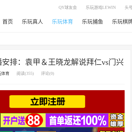
QY球友会
乐玩游戏LEWIN
头
首页
乐玩真人
乐玩体育
乐玩捕鱼
乐玩棋
播安排：袁甲＆王晓龙解说拜仁vs门兴
玩体育
阅读(355)
评论(0)