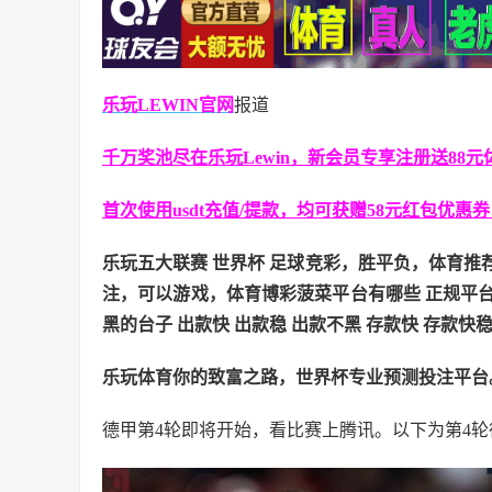
乐玩LEWIN官网
报道
千万奖池尽在乐玩Lewin，新会员专享注册送88元
首次使用usdt充值/提款，均可获赠58元红包优惠
乐玩五大联赛 世界杯 足球竞彩，胜平负，体育
注，可以游戏，体育博彩菠菜平台有哪些 正规平台 台
黑的台子 出款快 出款稳 出款不黑 存款快 存款快
乐玩体育你的致富之路，世界杯专业预测投注平台
德甲第4轮即将开始，看比赛上腾讯。以下为第4