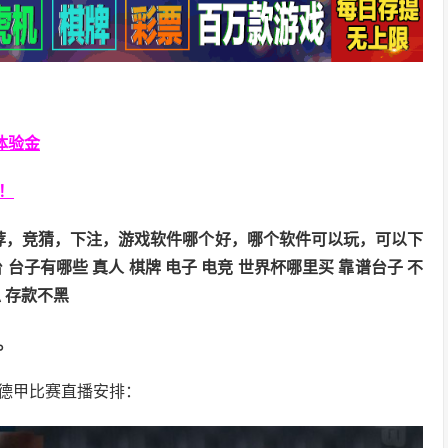
体验金
券！
推荐，竞猜，下注，游戏软件哪个好，哪个软件可以玩，可以下
子有哪些 真人 棋牌 电子 电竞 世界杯哪里买 靠谱台子 不
稳 存款不黑
。
轮德甲比赛直播安排：