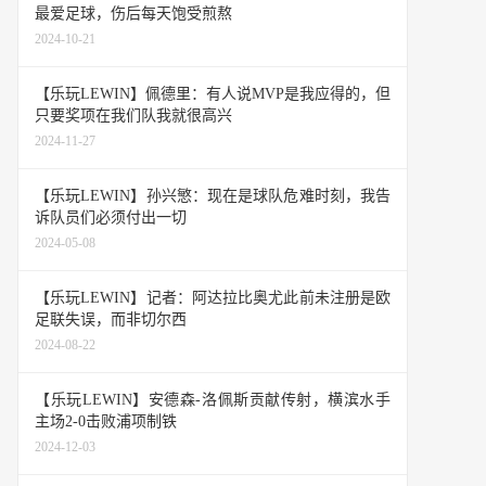
最爱足球，伤后每天饱受煎熬
2024-10-21
【乐玩LEWIN】佩德里：有人说MVP是我应得的，但
只要奖项在我们队我就很高兴
2024-11-27
【乐玩LEWIN】孙兴慜：现在是球队危难时刻，我告
诉队员们必须付出一切
2024-05-08
【乐玩LEWIN】记者：阿达拉比奥尤此前未注册是欧
足联失误，而非切尔西
2024-08-22
【乐玩LEWIN】安德森-洛佩斯贡献传射，横滨水手
主场2-0击败浦项制铁
2024-12-03