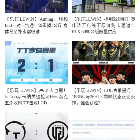
【乐玩LEWIN】Aiming：想和
【乐玩LEWIN】抢到就赚到？英
Bdd一对一沟通！体重掉3公斤 身
伟达开启线下原价购卡通道：
体甚至补水都很难
RTX 5090公版限量供应
【乐玩LEWIN】🎮少人也赢！
【乐玩LEWIN】LOL官推提问：
Junhao斯卡纳关键抢龙Heru洛克
18RNG与26HLE巅峰状态正面交
五杀收尾 TT击败LGD
锋，谁会获胜？