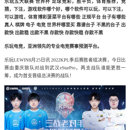
乐玩五大联赛 世界杯 足球竞彩，胜平负，体育推荐，竞
猜，下注，游戏软件哪个好，哪个软件可以玩，可以下注，
可以游戏，体育博彩菠菜平台有哪些 正规平台 台子有哪些
真人 棋牌 电子 电竞 世界杯哪里买 靠谱台子 不黑的台子 出
款快 出款稳 出款不黑 存款快 存款快稳 存款不黑
乐玩电竞，亚洲领先的专业电竞赛事预测平台。
乐玩LEWIN8月25日讯 2022KPL季后赛胜者组决赛，今日比
赛由重庆狼队对战到武汉eStarPro，两支战队谁能更胜一
筹，成为首支晋级总决赛的战队！