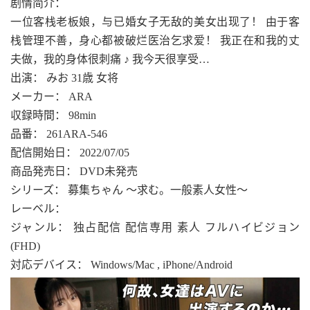
剧情简介：
一位客栈老板娘，与已婚女子无敌的美女出现了！ 由于客
栈管理不善，身心都被破烂医治乞求爱！ 我正在和我的丈
夫做，我的身体很刺痛 ♪ 我今天很享受…
出演： みお 31歳 女将
メーカー： ARA
収録時間： 98min
品番： 261ARA-546
配信開始日： 2022/07/05
商品発売日： DVD未発売
シリーズ： 募集ちゃん ～求む。一般素人女性～
レーベル：
ジャンル： 独占配信 配信専用 素人 フルハイビジョン
(FHD)
対応デバイス： Windows/Mac , iPhone/Android