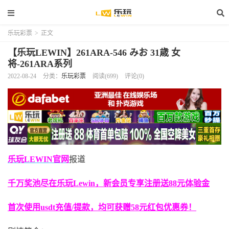
乐玩彩票
>
正文
【乐玩LEWIN】261ARA-546 みお 31歳 女
将-261ARA系列
2022-08-24
分类：
乐玩彩票
阅读(699)
评论(0)
乐玩LEWIN官网
报道
千万奖池尽在乐玩Lewin，新会员专享注册送88元体验金
首次使用usdt充值/提款，均可获赠58元红包优惠券！