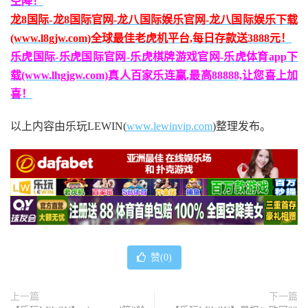
空降！
龙8国际-龙8国际官网-龙八国际娱乐官网-龙八国际娱乐下载
(www.l8gjw.com)全球最佳老虎机平台,每日存款送3888元！
乐虎国际-乐虎国际官网-乐虎棋牌游戏官网-乐虎体育app下
载(www.lhgjgw.com)真人百家乐连赢,最高88888,让您喜上加
喜！
以上内容由乐玩LEWIN(
www.lewinvip.com
)整理发布。
赞(
0
)
上一篇
下一篇