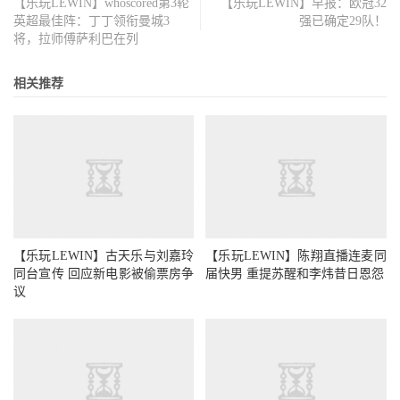
【乐玩LEWIN】whoscored第3轮
【乐玩LEWIN】早报：欧冠32
英超最佳阵：丁丁领衔曼城3
强已确定29队！
将，拉师傅萨利巴在列
相关推荐
【乐玩LEWIN】古天乐与刘嘉玲
【乐玩LEWIN】陈翔直播连麦同
同台宣传 回应新电影被偷票房争
届快男 重提苏醒和李炜昔日恩怨
议