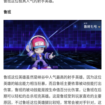
鲁班这位极具人气的射手英雄。
鲁班
鲁班这位英雄虽然是峡谷中人气最高的射手英雄，因为这位
英雄的输出能力相当狂暴，而且鲁班主要依靠被动技能打出
伤害，鲁班的被动技能是按生命值百分比伤害，让鲁班在后
期可以轻松的击杀坦克英雄。这是鲁班受到玩家喜欢的主要
原因，不过鲁班这位英雄腿比较短，常常会被对手针对，这