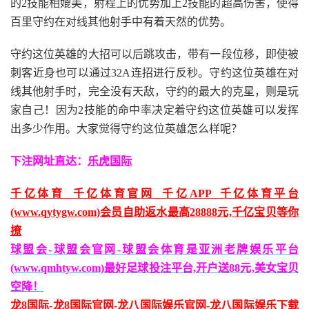
的2技能相媲美，射程上的优势加上2技能的超高伤害，使得
百里守约在对线其他射手中有着天然的优势。
守约这位英雄的大招可以后跳攻击，带有一段位移，即使被
刺客近身也可以通过32A连招进行反秒。守约这位英雄在对
线其他射手时，完全没有天敌，守约的最大的克星，则是玩
家自己！因为2技能的命中率决定着守约这位英雄可以发挥
出多少作用。大家觉得守约这位英雄怎么样呢？
下注网址直达：
乐虎国际
千亿体育_千亿体育官网_千亿APP_千亿体育平台
(www.qytygw.com)会员自助返水最高28888元,千亿宝贝等你
撩
球盟会-球盟会官网-球盟会体育是亚洲老牌娱乐平台
(www.qmhtyw.com)最好足球投注平台,开户送88元,美女宝贝
空降！
龙8国际-龙8国际官网-龙八国际娱乐官网-龙八国际娱乐下载