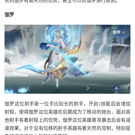
长的伽罗有着天然的优势，甚至可以对伽罗进行收割。
伽罗
伽罗这位射手是一位手比较长的射手，开启1技能后会增加
射程，使得伽罗这位英雄在后期成为了移动的炮台，面对其
他射手有着射程上的优势，伽罗这位英雄普攻暴击后会有减
速效果，对于没有位移的射手英雄有着天然的克制，特别是