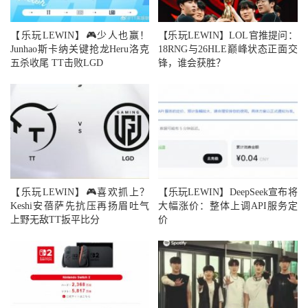
【乐玩LEWIN】🎮少人也赢！
【乐玩LEWIN】LOL官推提问：
Junhao斯卡纳关键抢龙Heru洛克
18RNG与26HLE巅峰状态正面交
五杀收尾 TT击败LGD
锋，谁会获胜？
【乐玩LEWIN】🎮喜欢抓上？
【乐玩LEWIN】DeepSeek宣布将
Keshi安蓓萨先抗压再扬眉吐气
大幅涨价：整体上调API服务定
上野无敌TT扳平比分
价