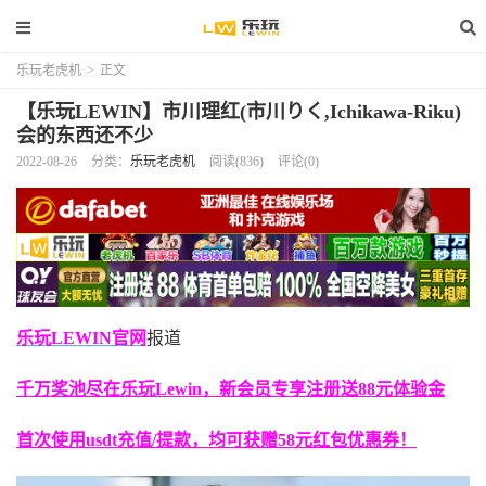
乐玩老虎机
>
正文
【乐玩LEWIN】市川理红(市川りく,Ichikawa-Riku)
会的东西还不少
2022-08-26
分类：
乐玩老虎机
阅读(836)
评论(0)
乐玩LEWIN官网
报道
千万奖池尽在乐玩Lewin，新会员专享注册送88元体验金
首次使用usdt充值/提款，均可获赠58元红包优惠券！