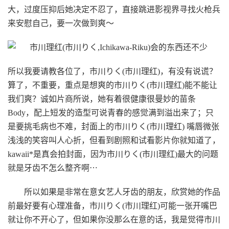
大，过度压抑后她决定不忍了，直接跳进影视界寻找火枪兵
来安慰自己，要一次做到爽〜
所以我要请教各位了，市川りく(市川理红)，有没有说谎？
算了，不重要，重点是想爽的市川りく(市川理红)能不能让
我们爽？诚如片商所说，她有着很健康很曼妙的苗条
Body，配上短发的造型可说青春的感觉满到溢出来了；只
是要挑毛病也不难，封面上的市川りく(市川理红) 嘴唇微张
浅浅的笑容叫人心折，但看到剧照和试看影片你就知道了，
kawaii*是真会拍封面，因为市川りく(市川理红)最大的问题
就是牙齿不怎么整齐啊⋯
所以如果是非常在意女艺人牙齿的朋友，欣赏她的作品
前最好要有心理准备，市川りく(市川理红)可能一张开嘴巴
就让你不开心了，但如果你没那么在意的话，我是觉得市川