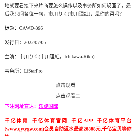
地就要看接下来片商要怎么操作以及事务所如何规画了，最
后我只问各位一句，市川りく(市川理红)，是你的菜吗？
标题：
CAWD-396
发行日：2022/07/05
主演：市川りく(市川理紅，Ichikawa-Riku)
事务所：LiStarPro
点击观看一
点击观看二
下注网址直达：
乐虎国际
千亿体育_千亿体育官网_千亿APP_千亿体育平台
(www.qytygw.com)会员自助返水最高28888元,千亿宝贝等你