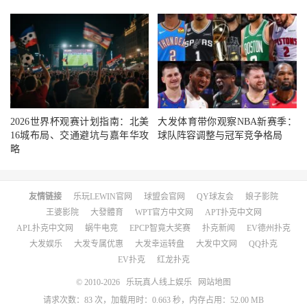
2026世界杯观赛计划指南：北美
大发体育带你观察NBA新赛季：
16城布局、交通避坑与嘉年华攻
球队阵容调整与冠军竞争格局
略
友情链接
乐玩LEWIN官网
球盟会官网
QY球友会
娘子影院
王婆影院
大發體育
WPT官方中文网
APT扑克中文网
APL扑克中文网
蜗牛电竞
EPCP智竟大奖赛
扑克新闻
EV德州扑克
大发娱乐
大发专属优惠
大发幸运转盘
大发中文网
QQ扑克
EV扑克
红龙扑克
© 2010-2026
乐玩真人线上娱乐
网站地图
请求次数：83 次，加载用时：0.663 秒，内存占用：52.00 MB