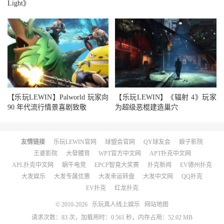
Light》
【乐玩LEWIN】Palworld 玩家向
【乐玩LEWIN】《辐射 4》玩家
90 年代流行情景喜剧致敬
为超级恶棍建造巢穴
友情链接
乐玩LEWIN官网
球盟会官网
QY球友会
娘子影院
王婆影院
大發體育
WPT官方中文网
APT扑克中文网
APL扑克中文网
蜗牛电竞
EPCP智竟大奖赛
扑克新闻
EV德州扑克
大发娱乐
大发专属优惠
大发幸运转盘
大发中文网
QQ扑克
EV扑克
红龙扑克
© 2010-2026
乐玩真人线上娱乐
网站地图
请求次数：83 次，加载用时：0.561 秒，内存占用：52.02 MB