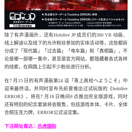
除了有声漫画外，还有Hololive JP 成员们的360 VR 动画、
线上解谜以及线下的允许粉丝参加的实体活动等，这些都拆
分成了「现代篇」「过去篇」「电车篇」和「真相篇」，不
论是哪一部哪一集中，甚至是官方网站，都隐藏着各式各样
的线索，在网路上引起不少粉丝进行分析。
在7 月15 日的有声漫画第24 话「青上高校へようこそ」中
迎来最终话，
并同时宣布先前曾推出过试玩版的《hololive
ERROR》
，将在7 月18 日晚间8 点推出完全版游戏，同时
还有特别的纪念套装将会贩售，包括游戏本体、卡片、全体
合照压克力牌、ERROR公式设定集。
下注网址直达：
乐虎国际