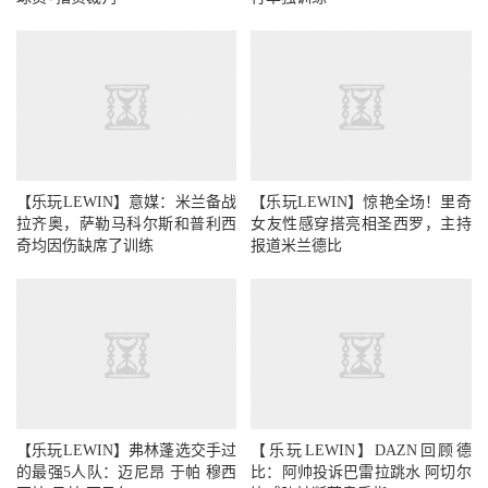
【乐玩LEWIN】意媒：米兰备战
【乐玩LEWIN】惊艳全场！里奇
拉齐奥，萨勒马科尔斯和普利西
女友性感穿搭亮相圣西罗，主持
奇均因伤缺席了训练
报道米兰德比
【乐玩LEWIN】弗林蓬选交手过
【乐玩LEWIN】DAZN回顾德
的最强5人队：迈尼昂 于帕 穆西
比：阿帅投诉巴雷拉跳水 阿切尔