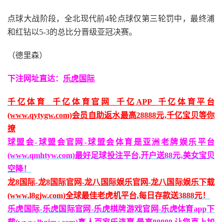
点球大战阶段，全北现代前4轮点球仅第三轮罚中，最终浦
和红钻以5-3的总比分晋级亚冠决赛。
（德里森）
下注网址直达：
乐虎国际
千亿体育_千亿体育官网_千亿APP_千亿体育平台
(www.qytygw.com)会员自助返水最高28888元,千亿宝贝等你
撩
球盟会-球盟会官网-球盟会体育是亚洲老牌娱乐平台
(www.qmhtyw.com)最好足球投注平台,开户送88元,美女宝贝
空降！
龙8国际-龙8国际官网-龙八国际娱乐官网-龙八国际娱乐下载
(www.l8gjw.com)全球最佳老虎机平台,每日存款送3888元！
乐虎国际-乐虎国际官网-乐虎棋牌游戏官网-乐虎体育app下