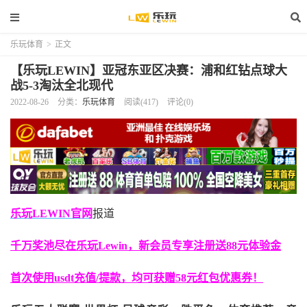
乐玩体育
>
正文
【乐玩LEWIN】亚冠东亚区决赛：浦和红钻点球大
战5-3淘汰全北现代
2022-08-26
分类：
乐玩体育
阅读(417)
评论(0)
乐玩LEWIN官网
报道
千万奖池尽在乐玩Lewin，新会员专享注册送88元体验金
首次使用usdt充值/提款，均可获赠58元红包优惠券！