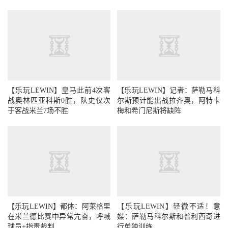
【乐玩LEWIN】皇马此前4次客
【乐玩LEWIN】记者：萨勒马科
战奥林匹亚科斯0胜，队史仅次
尔斯预计能出战拉齐奥，阿特卡
于客战米兰7场不胜
梅和希门尼斯将缺阵
【乐玩LEWIN】都体：阿莱格里
【乐玩LEWIN】轻微不适！意
在米兰德比赛中异常亢奋，呼喊
媒：萨勒马科尔斯和普利西奇进
球员+指责裁判
行单独训练