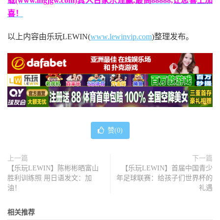
载(www.lhgjgw.com)真人百家乐连赢,最高88888,让您喜上加
喜！
以上内容由乐玩LEWIN(
www.lewinvip.com
)整理发布。
赞(
0
)
上一篇
下一篇
【乐玩LEWIN】陈彬彬晒富山
【乐玩LEWIN】首届中国青少
胜利训练照 用日语发文：加
年足球联赛：给孩子们世界杯的
油！
礼遇
相关推荐