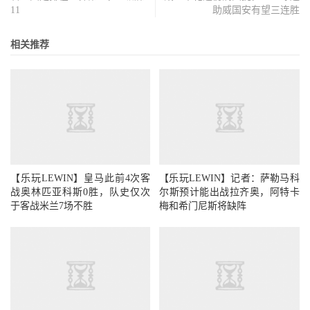
11
助威国安有望三连胜
相关推荐
【乐玩LEWIN】皇马此前4次客
【乐玩LEWIN】记者：萨勒马科
战奥林匹亚科斯0胜，队史仅次
尔斯预计能出战拉齐奥，阿特卡
于客战米兰7场不胜
梅和希门尼斯将缺阵