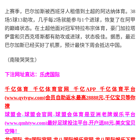
上赛季，巴尔加斯被西班牙人租借到土超的阿达纳体育。38
场5球13助攻，几乎每2场就能参与1个进球，恢复了在阿甲
的巅峰状态。在土超他面对冠军特拉布宗体育，豪门加拉塔
萨雷和贝西克塔斯都有助攻或进球，状态极佳。据悉，最近
巴尔加斯已经买好了机票，预计最快下周会抵达中国。
（南陵哭哭生）
下注网址直达：
乐虎国际
千亿体育_千亿体育官网_千亿APP_千亿体育平台
(www.qytygw.com)会员自助返水最高28888元,千亿宝贝等你
撩
球盟会-球盟会官网-球盟会体育是亚洲老牌娱乐平台
(www.qmhtyw.com)最好足球投注平台,开户送88元,美女宝贝
空降！
龙8国际-龙8国际官网-龙八国际娱乐官网-龙八国际娱乐下载