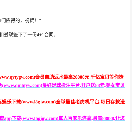
你们应得的，祝贺！”
和曼联签下了一份4+1合同。
.qytygw.com)会员自助返水最高28888元,千亿宝贝等你撩
w.qmhtyw.com)最好足球投注平台,开户送88元,美女宝贝
乐下载(www.l8gjw.com)全球最佳老虎机平台,每日存款送
载(www.lhgjgw.com)真人百家乐连赢,最高88888,让您