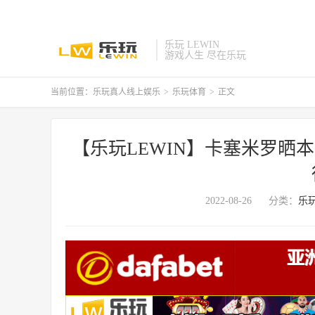
乐玩 LEWIN
游戏人生 尽在乐玩
当前位置：
乐玩真人线上娱乐
>
乐玩体育
>
正文
【乐玩LEWIN】卡塞米罗晒
2022-08-26
分类：
乐