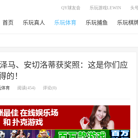
QY球友会
乐玩游戏LEWIN
头
首页
乐玩真人
乐玩体育
乐玩捕鱼
乐玩棋
本泽马、安切洛蒂获奖照：这是你们应
得的！
玩体育
阅读(454)
评论(0)