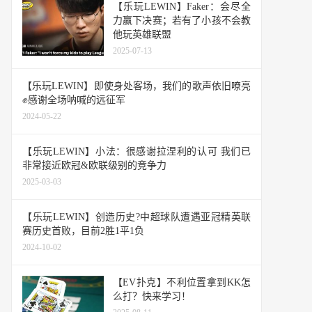
【乐玩LEWIN】Faker：会尽全
力赢下决赛；若有了小孩不会教
他玩英雄联盟
2025-07-13
【乐玩LEWIN】即使身处客场，我们的歌声依旧嘹亮
✊感谢全场呐喊的远征军
2024-05-22
【乐玩LEWIN】小法：很感谢拉涅利的认可 我们已
非常接近欧冠&欧联级别的竞争力
2025-03-03
【乐玩LEWIN】创造历史?中超球队遭遇亚冠精英联
赛历史首败，目前2胜1平1负
2024-10-02
【EV扑克】不利位置拿到KK怎
么打？快来学习！