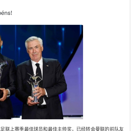
得了欧足联上赛季最佳球员和最佳主帅奖，已经转会曼联的前队友