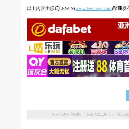
以上内容由乐玩LEWIN(
www.lewinvip.com
)整理发
未经允许不得转载：
乐玩真人线上娱乐
»
【乐玩L