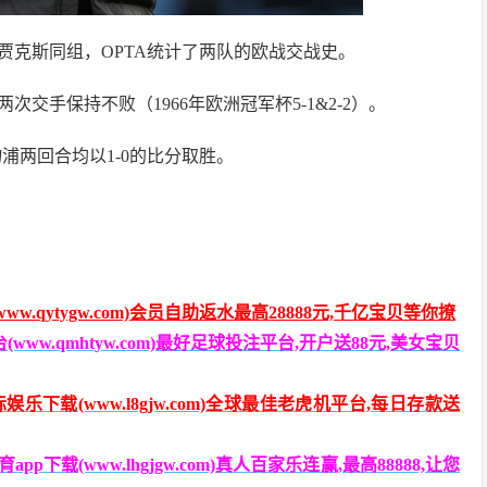
和阿贾克斯同组，OPTA统计了两队的欧战交战史。
手保持不败（1966年欧洲冠军杯5-1&2-2）。
物浦两回合均以1-0的比分取胜。
.qytygw.com)会员自助返水最高28888元,千亿宝贝等你撩
w.qmhtyw.com)最好足球投注平台,开户送88元,美女宝贝
乐下载(www.l8gjw.com)全球最佳老虎机平台,每日存款送
载(www.lhgjgw.com)真人百家乐连赢,最高88888,让您