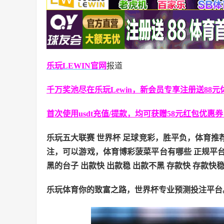
乐玩LEWIN官网
报道
千万奖池尽在乐玩Lewin，新会员专享注册送88元
首次使用usdt充值/提款，均可获赠58元红包优惠
乐玩五大联赛 世界杯 足球竞彩，胜平负，体育
注，可以游戏，体育博彩菠菜平台有哪些 正规平台 台
黑的台子 出款快 出款稳 出款不黑 存款快 存款快
乐玩体育你的致富之路，世界杯专业预测投注平台