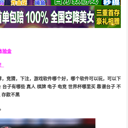
体验金
券！
推荐，竞猜，下注，游戏软件哪个好，哪个软件可以玩，可以下
子有哪些 真人 棋牌 电子 电竞 世界杯哪里买 靠谱台子 不
稳 存款不黑
。