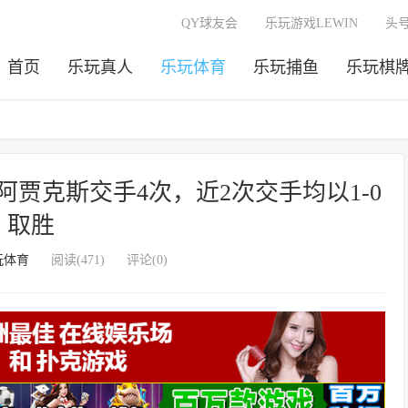
QY球友会
乐玩游戏LEWIN
头
首页
乐玩真人
乐玩体育
乐玩捕鱼
乐玩棋
阿贾克斯交手4次，近2次交手均以1-0
取胜
玩体育
阅读(471)
评论(0)