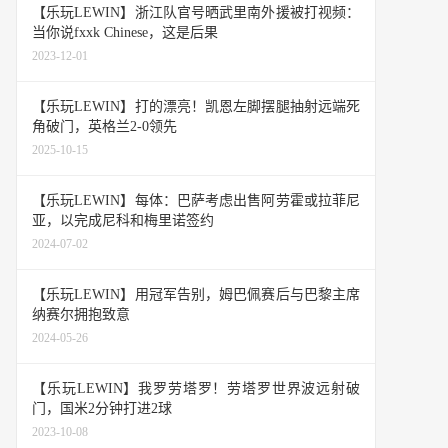
【乐玩LEWIN】浙江队官号晒武里南外援被打视频：
当你说fxxk Chinese，这是后果
2023-12-01
【乐玩LEWIN】打的漂亮！凯恩左脚摆腿抽射远端死
角破门，英格兰2-0领先
2025-10-15
【乐玩LEWIN】每体：巴萨考虑出售阿劳霍或拉菲尼
亚，以完成尼科和梅里诺签约
2024-07-02
【乐玩LEWIN】用冠军告别，姆巴佩赛后与巴黎主席
纳赛尔拥抱致意
2024-05-26
【乐玩LEWIN】我罗劳塔罗！劳塔罗世界波远射破
门，国米2分钟打进2球
2023-10-08