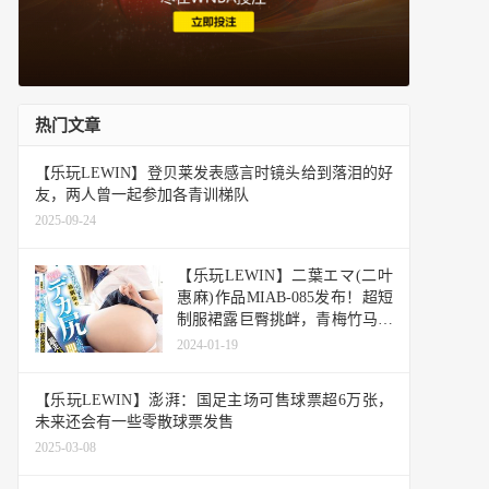
热门文章
【乐玩LEWIN】登贝莱发表感言时镜头给到落泪的好
友，两人曾一起参加各青训梯队
2025-09-24
【乐玩LEWIN】二葉エマ(二叶
惠麻)作品MIAB-085发布！超短
制服裙露巨臀挑衅，青梅竹马冻
袂条直接督进去！
2024-01-19
【乐玩LEWIN】澎湃：国足主场可售球票超6万张，
未来还会有一些零散球票发售
2025-03-08