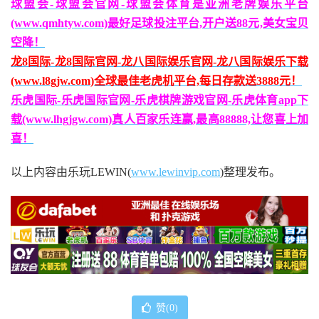
球盟会-球盟会官网-球盟会体育是亚洲老牌娱乐平台
(www.qmhtyw.com)最好足球投注平台,开户送88元,美女宝贝
空降！
龙8国际-龙8国际官网-龙八国际娱乐官网-龙八国际娱乐下载
(www.l8gjw.com)全球最佳老虎机平台,每日存款送3888元！
乐虎国际-乐虎国际官网-乐虎棋牌游戏官网-乐虎体育app下
载(www.lhgjgw.com)真人百家乐连赢,最高88888,让您喜上加
喜！
以上内容由乐玩LEWIN(
www.lewinvip.com
)整理发布。
赞(
0
)