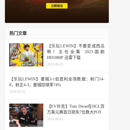
热门文章
【乐玩LEWIN】不要变成西瓜
啊！主任全集 2023国剧
HD1080P 迅雷下载
2023-09-25
【乐玩LEWIN】曼城3-1伯恩利全场数据：射门14-
8，射正4-3，曼城控球率74%
2024-02-01
【EV扑克】Tom Dwan在HCL百
万美元赛首日损失7位数大POT
2024-06-03