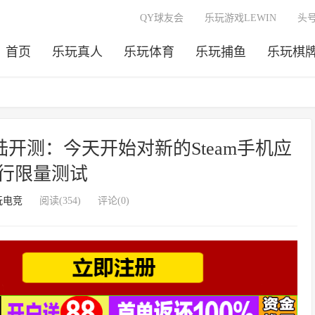
QY球友会
乐玩游戏LEWIN
头
首页
乐玩真人
乐玩体育
乐玩捕鱼
乐玩棋
登陆开测：今天开始对新的Steam手机应
行限量测试
玩电竞
阅读(354)
评论(0)