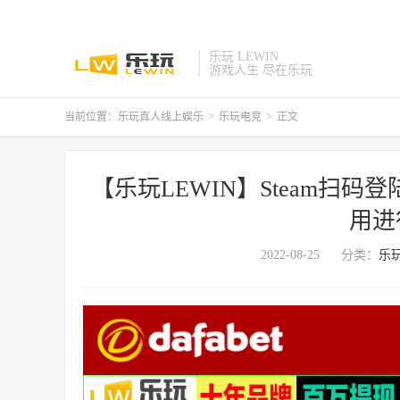
乐玩 LEWIN
游戏人生 尽在乐玩
当前位置：
乐玩真人线上娱乐
>
乐玩电竞
>
正文
【乐玩LEWIN】Steam扫码
用进
2022-08-25
分类：
乐