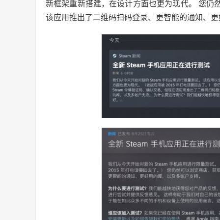
新框架重新搭建，在设计方面也更为现代。 您仍然可
该应用推出了二维码扫码登录、更智能的通知、更