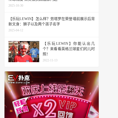
2025-10-30
【乐玩LEWIN】怎么样？劳塔罗在荣誉墙前展示后背
新文身：狮子以及两个孩子名字
2025-04-12
【乐玩LEWIN】你能认出几
个？来看看英格兰球星们的儿时
照！
2022-11-13