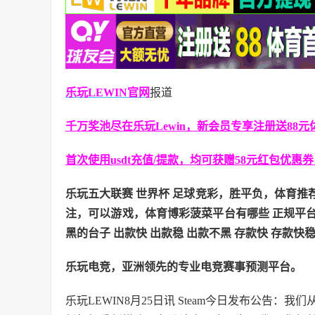
乐玩LEWIN官网
报道
千万奖池尽在乐玩Lewin，新会员专享注册送88元
首次使用usdt充值/提款，均可获赠58元红包优惠
乐玩五大联赛 世界杯 足球竞彩，胜平负，体育
注，可以游戏，体育博彩菠菜平台有哪些 正规平台 台
黑的台子 出款快 出款稳 出款不黑 存款快 存款快
乐玩电竞，亚洲领先的专业电竞赛事预测平台。
乐玩LEWIN8月25日讯 Steam今日发布公告：我