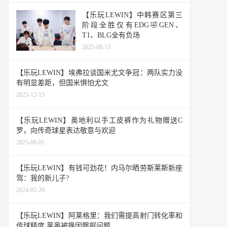
【乐玩LEWIN】中韩赛区第三
阶段全胜仅有EDG🤣GEN、
T1、BLG全有负场
2025-08-13
【乐玩LEWIN】埃弗拉谈国米尤文争冠：两队实力没
有明显差距，但国米惧怕尤文
2023-12-15
【乐玩LEWIN】奥地利以手工皮裤作为礼物赠送C
罗，向传奇球星表达敬意与欢迎
2025-08-01
【乐玩LEWIN】有钱可劲花！内马尔晒劳斯莱斯新座
驾：我的新儿子?
2024-02-20
【乐玩LEWIN】阿莱格里：我们需提高射门转化率和
传球精度 莱奥被换因髋部问题