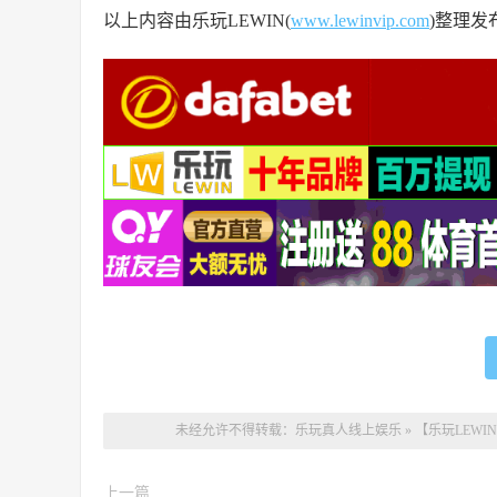
以上内容由乐玩LEWIN(
www.lewinvip.com
)整理发
未经允许不得转载：
乐玩真人线上娱乐
»
【乐玩LEWI
上一篇