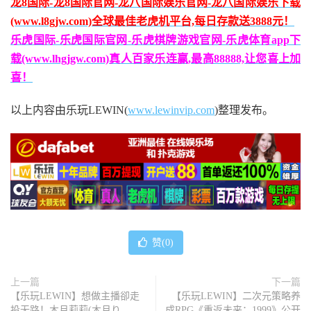
龙8国际-龙8国际官网-龙八国际娱乐官网-龙八国际娱乐下载
(www.l8gjw.com)全球最佳老虎机平台,每日存款送3888元！
乐虎国际-乐虎国际官网-乐虎棋牌游戏官网-乐虎体育app下
载(www.lhgjgw.com)真人百家乐连赢,最高88888,让您喜上加
喜！
以上内容由乐玩LEWIN(
www.lewinvip.com
)整理发布。
赞(
0
)
上一篇
下一篇
【乐玩LEWIN】想做主播卻走
【乐玩LEWIN】二次元策略养
投无路！木月莉莉(木月り
成RPG《重返未来：1999》公开