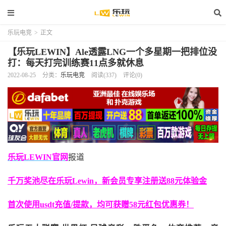
乐玩电竞
>
正文
【乐玩LEWIN】Ale透露LNG一个多星期一把排位没
打：每天打完训练赛11点多就休息
2022-08-25
分类：
乐玩电竞
阅读(337)
评论(0)
乐玩LEWIN官网
报道
千万奖池尽在乐玩Lewin，新会员专享注册送88元体验金
首次使用usdt充值/提款，均可获赠58元红包优惠券！