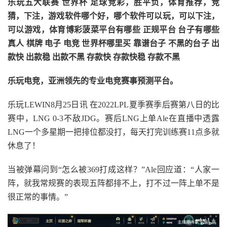
乐玩五大联赛 世界杯 足球竞彩，胜平负，体育推荐，竞
猜，下注，游戏软件哪个好，哪个软件可以玩，可以下注，
可以游戏，体育博彩菠菜平台有哪些 正规平台 台子有哪些
真人 棋牌 电子 电竞 世界杯哪里买 靠谱台子 不黑的台子 出
款快 出款稳 出款不黑 存款快 存款快稳 存款不黑
乐玩电竞，亚洲领先的专业电竞赛事预测平台。
乐玩LEWIN8月25日讯 在2022LPL夏季赛季后赛第八日的比
赛中，LNG 0-3不敌JDG。赛后LNG上单Ale在直播中透露
LNG一个多星期一把排位都没打，每天打完训练赛11点多就
休息了！
当被弹幕问到“怎么被369打成这样？”Ale回应道：“人家一
阵，就我常规赛的表现五阵都排不上，打不过一阵上单不是
很正常的事情。”