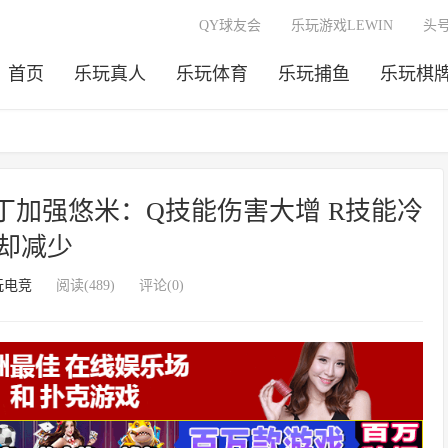
QY球友会
乐玩游戏LEWIN
头
首页
乐玩真人
乐玩体育
乐玩捕鱼
乐玩棋
补丁加强悠米：Q技能伤害大增 R技能冷
却减少
玩电竞
阅读(489)
评论(0)