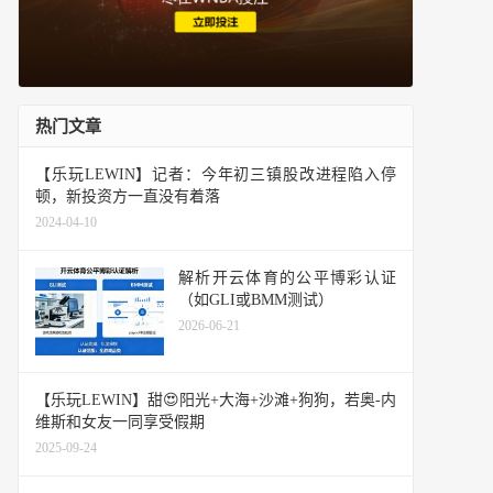
热门文章
【乐玩LEWIN】记者：今年初三镇股改进程陷入停
顿，新投资方一直没有着落
2024-04-10
解析开云体育的公平博彩认证
（如GLI或BMM测试）
2026-06-21
【乐玩LEWIN】甜😍阳光+大海+沙滩+狗狗，若奥-内
维斯和女友一同享受假期
2025-09-24