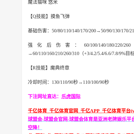
魔法猫咪 悠米
【Q技能】摸鱼飞弹
基础伤害：50/80/110/140/170/200→50/90/130/170/21
强化后伤害：60/100/140/180/220/2
→60/110/160/210/260/310（+3/4.2/5.4/6.6/7.
【R技能】魔典终章
冷却时间：130/110/90秒→110/100/90秒
下注网址直达：
乐虎国际
千亿体育_千亿体育官网_千亿APP_千亿体育平台(www
球盟会-球盟会官网-球盟会体育是亚洲老牌娱乐平台(ww
空降！