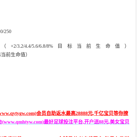
0/250
60（+2/3.2/4.4/5.6/6.8/8%目标当前生命值）
8/9%目标当前生命值）
.qytygw.com)会员自助返水最高28888元,千亿宝贝等你撩
w.qmhtyw.com)最好足球投注平台,开户送88元,美女宝贝