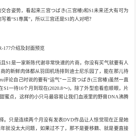
交合姿势，看起来三宫つばき(三宫椿)和S1未来还大有可为
地写着“S1専属”，所以三宫还是S1的人对吧？
而且S1是一家新陈代谢非常快速的片商，你没有买气就要有人
片商的新鲜肉体都从羽田机场排到迪士尼乐园了，能在那儿待
u评论自己时说的要有“运气”ー三宫つばき(三宫椿)虽然一直
1一待16个月到现在(2020.8～)，除了外型愈看愈顺眼，片
甜蜜点，这样的小只马最容易让我们血液里的野兽DNA沸腾
选择。只是连续两个月没有发表DVD作品让人惊觉现在正是她
两年就没太大问题，如果过不了，那不是要移籍、就是要直接