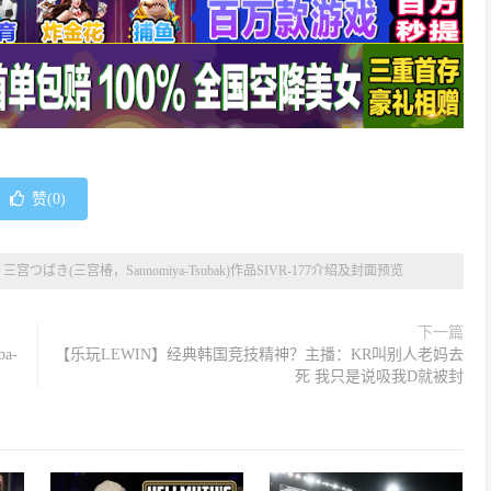
赞(
0
)
三宫つばき(三宫椿，Sannomiya-Tsubak)作品SIVR-177介绍及封面预览
下一篇
a-
【乐玩LEWIN】经典韩国竞技精神？主播：KR叫别人老妈去
死 我只是说吸我D就被封