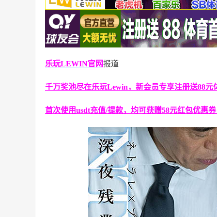
乐玩LEWIN官网
报道
千万奖池尽在乐玩Lewin，新会员专享注册送88元
首次使用usdt充值/提款，均可获赠58元红包优惠