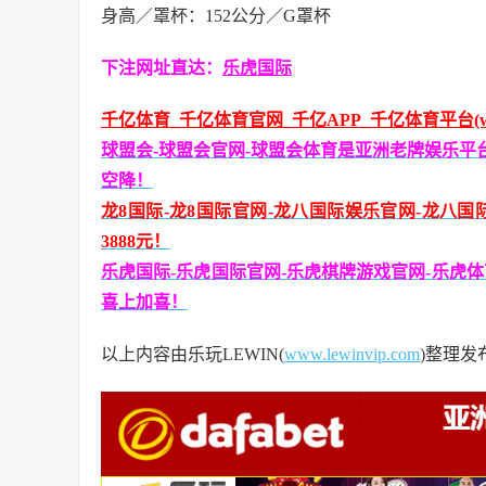
身高／罩杯：152公分／G罩杯
下注网址直达：
乐虎国际
千亿体育_千亿体育官网_千亿APP_千亿体育平台(www
球盟会-球盟会官网-球盟会体育是亚洲老牌娱乐平台(ww
空降！
龙8国际-龙8国际官网-龙八国际娱乐官网-龙八国际娱
3888元！
乐虎国际-乐虎国际官网-乐虎棋牌游戏官网-乐虎体育app下
喜上加喜！
以上内容由乐玩LEWIN(
www.lewinvip.com
)整理发