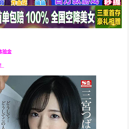
体验金
券！