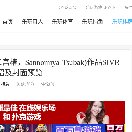
QY球友会
乐玩游戏LEWIN
头
首页
乐玩真人
乐玩体育
乐玩捕鱼
乐玩棋
Sannomiya-Tsubak)作品SIVR-
介绍及封面预览
玩棋牌
阅读(702)
评论(0)