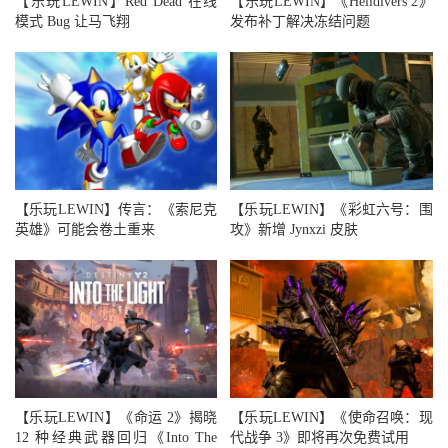
【乐玩LEWIN】Red Dead 在线
【乐玩LEWIN】《Helldivers 2》
模式 Bug 让马飞翔
发布补丁解决冻结问题
【乐玩LEWIN】传言：《索尼克
【乐玩LEWIN】《彩虹六号：围
英雄》可能会卷土重来
攻》新增 Jynxzi 皮肤
【乐玩LEWIN】《命运 2》揭晓
【乐玩LEWIN】《使命召唤：现
12 种经典武器回归《Into The
代战争 3》即将再次免费试用