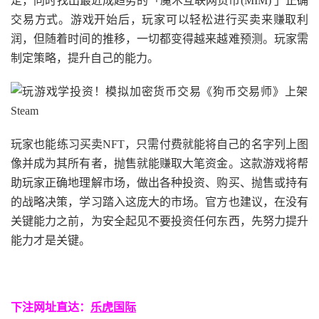
定，同时找出最近成趋势的「魔术互联网货币(MIM) 」正确
交易方式。游戏开始后，玩家可以轻松进行买卖来赚取利
润，但随着时间的推移，一切都变得越来越难预测。玩家需
制定策略，提升自己的能力。
玩家也能练习买卖NFT，只需付费就能将自己的名字列上图
像并成为其所有者，抛售就能赚取大笔资金。这款游戏将帮
助玩家正确地理解市场，做出各种投资、购买、抛售或持有
的战略决策，学习踏入这庞大的市场。官方也建议，在没有
关键能力之前，为安全起见不要投资任何东西，先努力提升
能力才是关键。
下注网址直达：
乐虎国际