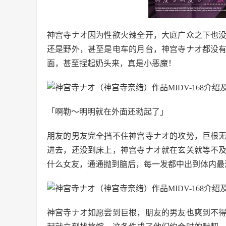
神宫寺ナオ因为性欲火辣全开，大庭广众之下也
还是野外，甚至是电车的月台，神宫寺ナオ都没
面，甚至捏起奶头来，真是小恶魔！
「啊勒～明明就在外面还勃起了」
朋友的男友完全挡不住神宫寺ナオ的攻势，巨根
进去，还没到床上，神宫寺ナオ就在玄关就等不
什么女友，通通抛到脑后，每一发都中出到体内最
神宫寺ナオ如愿尝到巨根，朋友的男友也爽到不