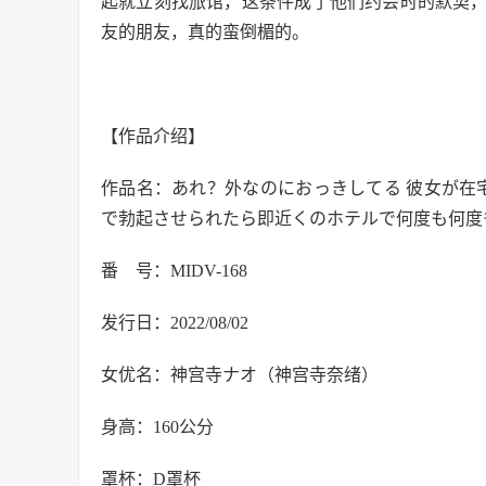
起就立刻找旅馆，这条件成了他们约会时的默契
友的朋友，真的蛮倒楣的。
【作品介绍】
作品名：あれ？外なのにおっきしてる 彼女が在
で勃起させられたら即近くのホテルで何度も何度
番 号：MIDV-168
发行日：2022/08/02
女优名：神宫寺ナオ（神宫寺奈绪）
身高：160公分
罩杯：D罩杯