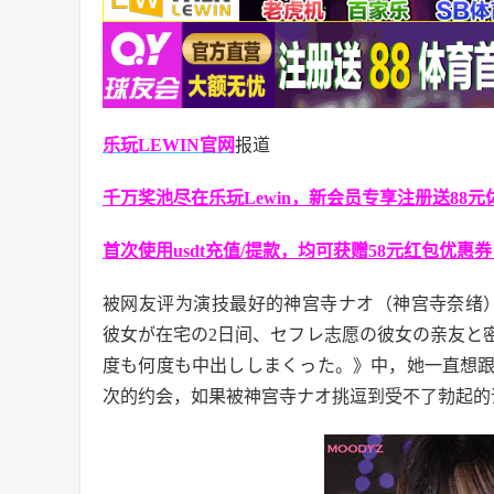
乐玩LEWIN官网
报道
千万奖池尽在乐玩Lewin，新会员专享注册送88元
首次使用usdt充值/提款，均可获赠58元红包优惠
被网友评为演技最好的神宫寺ナオ（神宫寺奈绪）又
彼女が在宅の2日间、セフレ志愿の彼女の亲友と
度も何度も中出ししまくった。》中，她一直想
次的约会，如果被神宫寺ナオ挑逗到受不了勃起的