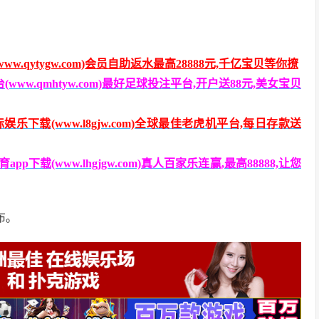
.qytygw.com)会员自助返水最高28888元,千亿宝贝等你撩
w.qmhtyw.com)最好足球投注平台,开户送88元,美女宝贝
乐下载(www.l8gjw.com)全球最佳老虎机平台,每日存款送
载(www.lhgjgw.com)真人百家乐连赢,最高88888,让您
布。