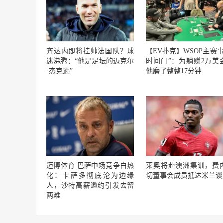
齐达内即将挂帅法国队？球
【EV扑克】WSOP主赛事
迷沸腾：“他是足坛的迈克尔
时间门”：为躺赚2万美
·杰克逊”
他磨了整整17分钟
迈博体育 巴萨中场竞争白热
莱奥将赴澳洲集训，费
化：卡萨多彻底沦为边缘
切董事会成员抵达米兰谈
人，沙特高薪邀约引发去留
两难