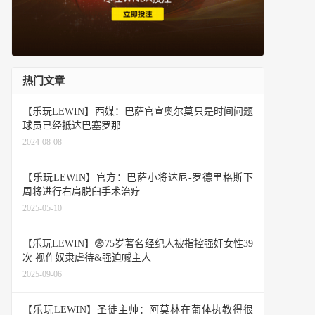
热门文章
【乐玩LEWIN】西媒：巴萨官宣奥尔莫只是时间问题
球员已经抵达巴塞罗那
2024-08-08
【乐玩LEWIN】官方：巴萨小将达尼-罗德里格斯下
周将进行右肩脱臼手术治疗
2025-05-10
【乐玩LEWIN】😨75岁著名经纪人被指控强奸女性39
次 视作奴隶虐待&强迫喊主人
2025-09-06
【乐玩LEWIN】圣徒主帅：阿莫林在葡体执教得很