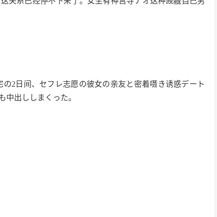
，这关系已经停不下来了。女生有神宫寺ナオ这种觊觎自己男
宅の2日间、セフレ志愿の彼女の亲友と密着嗫き诱惑デート
も中出ししまくった。