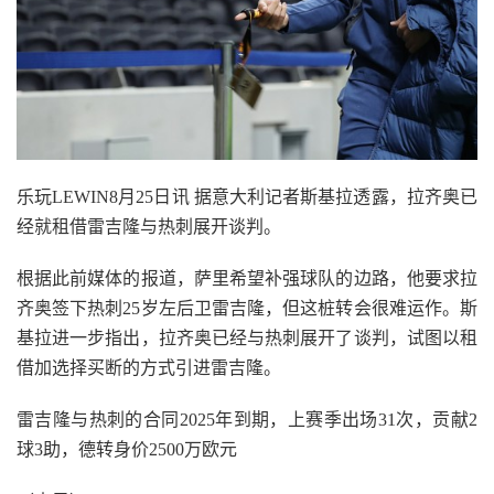
乐玩LEWIN8月25日讯 据意大利记者斯基拉透露，拉齐奥已
经就租借雷吉隆与热刺展开谈判。
根据此前媒体的报道，萨里希望补强球队的边路，他要求拉
齐奥签下热刺25岁左后卫雷吉隆，但这桩转会很难运作。斯
基拉进一步指出，拉齐奥已经与热刺展开了谈判，试图以租
借加选择买断的方式引进雷吉隆。
雷吉隆与热刺的合同2025年到期，上赛季出场31次，贡献2
球3助，德转身价2500万欧元