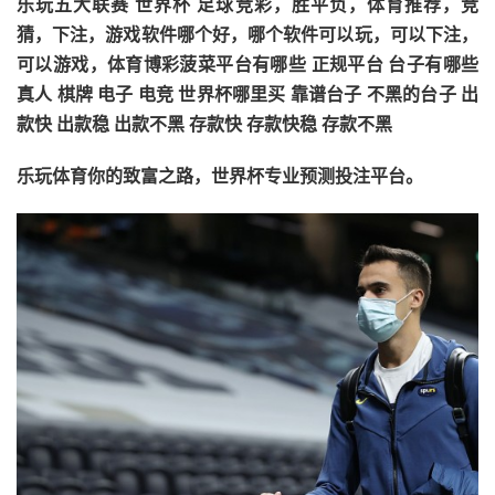
乐玩五大联赛 世界杯 足球竞彩，胜平负，体育推荐，竞
猜，下注，游戏软件哪个好，哪个软件可以玩，可以下注，
可以游戏，体育博彩菠菜平台有哪些 正规平台 台子有哪些
真人 棋牌 电子 电竞 世界杯哪里买 靠谱台子 不黑的台子 出
款快 出款稳 出款不黑 存款快 存款快稳 存款不黑
乐玩体育你的致富之路，世界杯专业预测投注平台。