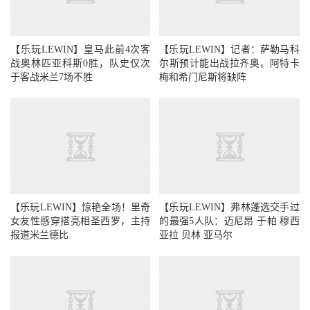
【乐玩LEWIN】皇马此前4次客
【乐玩LEWIN】记者：萨勒马科
战奥林匹亚科斯0胜，队史仅次
尔斯预计能出战拉齐奥，阿特卡
于客战米兰7场不胜
梅和希门尼斯将缺阵
【乐玩LEWIN】惊艳全场！里奇
【乐玩LEWIN】弗林蓬选交手过
女友性感穿搭亮相圣西罗，主持
的最强5人队：迈尼昂 于帕 穆西
报道米兰德比
亚拉 贝林 亚马尔