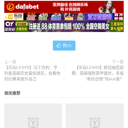
赞(
0
)
上一篇
下一篇
【乐玩LEWIN】马丁内利：亨
【乐玩LEWIN】欧冠抽签前
利是英超历史最佳球员，会看他
瞻：英超强势意甲蛰伏，多组
的比赛来提升自己
“新仇旧恨”你pick谁？
相关推荐