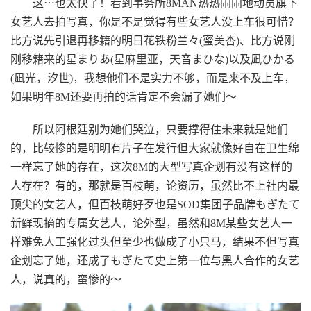
这⋯也太快了！
看到事务所8MAN热热闹闹地动员旗下
女艺人去拍写真，你是不是觉得有些女艺人没上车很可惜？
比方说先引退再移籍的明日花铁粉兰々(蜜美杏)、比方说刚
刚移籍来的星まりあ(星麻里亚，天音まひな)以及凪ひかる
(凪光，汐世)，我想他们不是实力不够，而是来不及上车，
如果明年8M还要再拍的话肯定不会漏了她们〜
所以阿根廷别为她们哭泣，只要撑得住未来就是她们
的，比较惨的是明明有片子在发行但大家就像好自在卫生绵
一样忘了她的存在，这次8M的大型写真企划有没有这样的
人存在？有的，那就是百枝萌，
论资历，虽然比不上社内最
顶尖的女艺人，但百枝萌好歹也是SOD集团子品牌もぎたて
新鲜现摘的专属女艺人，论外型，虽然和8M某些女艺人一
样难免人工强化过头但至少也做成了小只马，结果不但写真
企划忘了她，还成了もぎたて史上第一位与黑人合作的女艺
人，说真的，蛮惨的〜