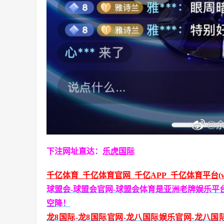
下注网址直达：
乐虎国际
千亿体育_千亿体育官网_千亿APP_千亿体育平台(www
球盟会-球盟会官网-球盟会体育是亚洲老牌娱乐平台(ww
空降！
龙8国际-龙8国际官网-龙八国际娱乐官网-龙八国际娱