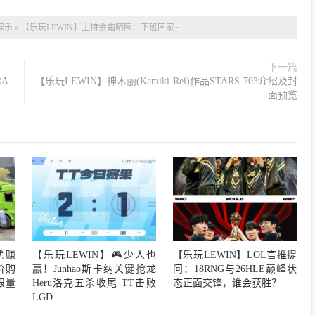
娱乐
»
【乐玩LEWIN】主持余霜晒照：下班回家~
下一篇
RA
【乐玩LEWIN】神木丽(Kamiki-Rei)作品STARS-703介绍及封
面预览
就赚
【乐玩LEWIN】🎮少人也
【乐玩LEWIN】LOL官推提
价购
赢！Junhao斯卡纳关键抢龙
问：18RNG与26HLE巅峰状
限量
Heru洛克五杀收尾 TT击败
态正面交锋，谁会获胜？
LGD