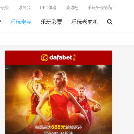
号玩家
球盟会
UED体育
谈球吧
乐玩午夜影院
牌
乐玩电竞
乐玩彩票
乐玩老虎机