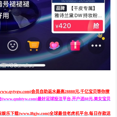
.qytygw.com)会员自助返水最高28888元,千亿宝贝等你撩
w.qmhtyw.com)最好足球投注平台,开户送88元,美女宝贝
乐下载(www.l8gjw.com)全球最佳老虎机平台,每日存款送