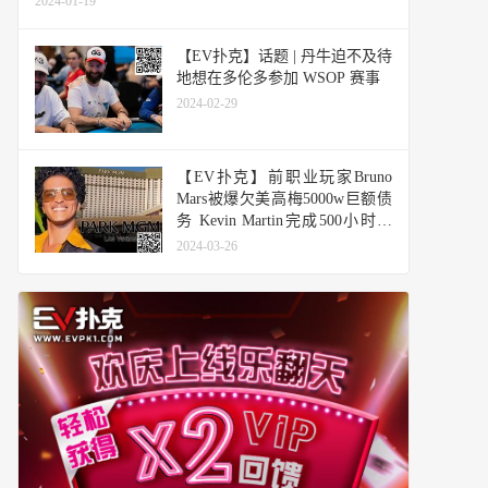
2024-01-19
【EV扑克】话题 | 丹牛迫不及待
地想在多伦多参加 WSOP 赛事
2024-02-29
【EV扑克】前职业玩家Bruno
Mars被爆欠美高梅5000w巨额债
务 Kevin Martin完成500小时扑
克bankroll挑战
2024-03-26