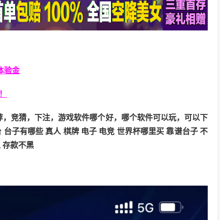
体验金
券！
推荐，竞猜，下注，游戏软件哪个好，哪个软件可以玩，可以下
子有哪些 真人 棋牌 电子 电竞 世界杯哪里买 靠谱台子 不
稳 存款不黑