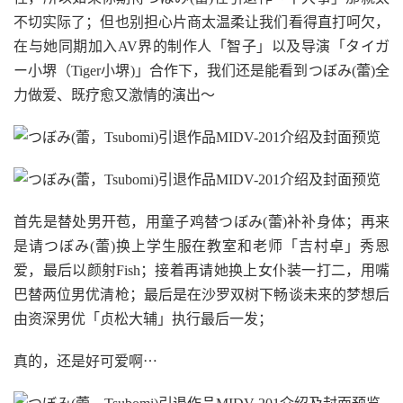
不切实际了；但也别担心片商太温柔让我们看得直打呵欠，
在与她同期加入AV界的制作人「智子」以及导演「タイガ
ー小堺（Tiger小堺)」合作下，我们还是能看到つぼみ(蕾)全
力做爱、既疗愈又激情的演出〜
首先是替处男开苞，用童子鸡替つぼみ(蕾)补补身体；再来
是请つぼみ(蕾)换上学生服在教室和老师「吉村卓」秀恩
爱，最后以颜射Fish；接着再请她换上女仆装一打二，用嘴
巴替两位男优清枪；最后是在沙罗双树下畅谈未来的梦想后
由资深男优「贞松大辅」执行最后一发；
真的，还是好可爱啊⋯