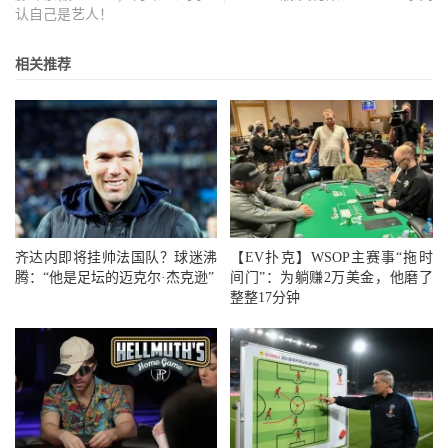
认自己是艺人！
相关推荐
齐达内即将挂帅法国队？球迷沸
【EV扑克】WSOP主赛事“拖时
腾：“他是足坛的迈克尔·杰克逊”
间门”：为躺赚2万美金，他磨了
整整17分钟