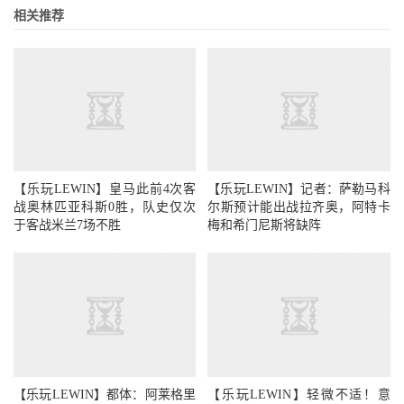
相关推荐
【乐玩LEWIN】皇马此前4次客
【乐玩LEWIN】记者：萨勒马科
战奥林匹亚科斯0胜，队史仅次
尔斯预计能出战拉齐奥，阿特卡
于客战米兰7场不胜
梅和希门尼斯将缺阵
【乐玩LEWIN】都体：阿莱格里
【乐玩LEWIN】轻微不适！意