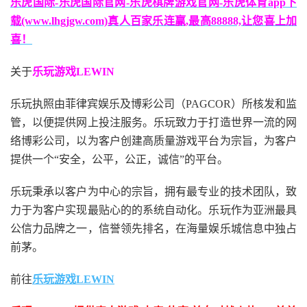
乐虎国际-乐虎国际官网-乐虎棋牌游戏官网-乐虎体育app下
载(www.lhgjgw.com)真人百家乐连赢,最高88888,让您喜上加
喜！
关于
乐玩游戏LEWIN
乐玩执照由菲律宾娱乐及博彩公司（PAGCOR）所核发和监
管，以便提供网上投注服务。乐玩致力于打造世界一流的网
络博彩公司，以为客户创建高质量游戏平台为宗旨，为客户
提供一个“安全，公平，公正，诚信”的平台。
乐玩秉承以客户为中心的宗旨，拥有最专业的技术团队，致
力于为客户实现最贴心的的系统自动化。乐玩作为亚洲最具
公信力品牌之一，信誉领先排名，在海量娱乐城信息中独占
前茅。
前往
乐玩游戏LEWIN