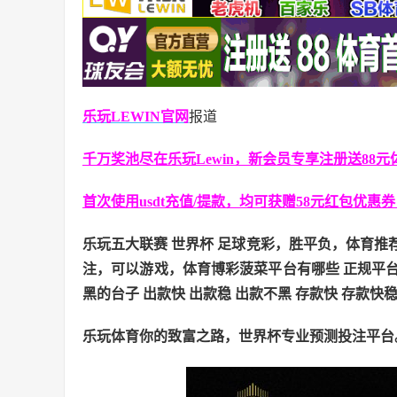
乐玩LEWIN官网
报道
千万奖池尽在乐玩Lewin，新会员专享注册送88元
首次使用usdt充值/提款，均可获赠58元红包优惠
乐玩五大联赛 世界杯 足球竞彩，胜平负，体育
注，可以游戏，体育博彩菠菜平台有哪些 正规平台 台
黑的台子 出款快 出款稳 出款不黑 存款快 存款快
乐玩体育你的致富之路，世界杯专业预测投注平台