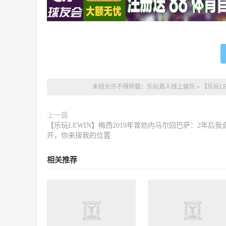
未经允许不得转载：
乐玩真人线上娱乐
»
【乐玩L
上一篇
【乐玩LEWIN】梅西2019年曾劝内马尔回巴萨：2年后我
开，你来接我的位置
相关推荐