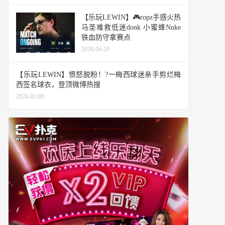
【乐玩LEWIN】🎮ropz手感火热
马圣难救低迷donk 小蜜蜂Nuke
铁血防守拿赛点
2026-04-20
【乐玩LEWIN】愤怒脱粉！?一梅西球迷亲手剪烂梅
西签名球衣，登顶微博热搜
2024-02-08