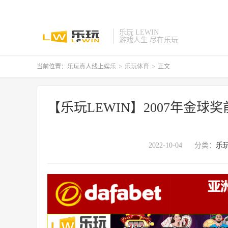
乐玩 LEWIN
游戏人生 尽在乐玩
当前位置：
乐玩真人线上娱乐
>
乐玩体育
>
正文
【乐玩LEWIN】2007年金
2022-10-04
分类：
乐