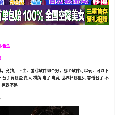
体验金
券！
推荐，竞猜，下注，游戏软件哪个好，哪个软件可以玩，可以下
子有哪些 真人 棋牌 电子 电竞 世界杯哪里买 靠谱台子 不
稳 存款不黑
。