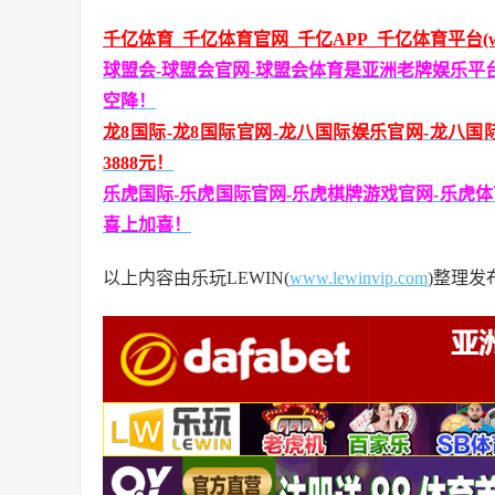
千亿体育_千亿体育官网_千亿APP_千亿体育平台(www
球盟会-球盟会官网-球盟会体育是亚洲老牌娱乐平台(ww
空降！
龙8国际-龙8国际官网-龙八国际娱乐官网-龙八国际娱
3888元！
乐虎国际-乐虎国际官网-乐虎棋牌游戏官网-乐虎体育app下
喜上加喜！
以上内容由乐玩LEWIN(
www.lewinvip.com
)整理发