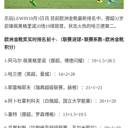
乐玩LEWIN10月3日讯 目前欧洲金靴最新排名中，挪超32岁
前锋佩莱格里诺20场19球居首，状态火热的哈兰德第二。
欧洲金靴奖实时排名前十↓（联赛进球×联赛系数=欧洲金靴
积分）
1-阿马尔-佩莱格里诺（挪超，博德闪耀）：19×1.5=28.5
2-哈兰德（英超，曼城）：14×2=28
3-耶雷梅耶夫（瑞典超级联赛，赫根）：21×1=21
4-阿卜杜霍利科夫（白俄超，国立大学能量）：20×1=20
5-塞特（挪超，罗森博格）：13×1.5=19.5
6-克罗利斯（拉脱维亚超级联赛，瓦尔米耶拉）：19×1=19