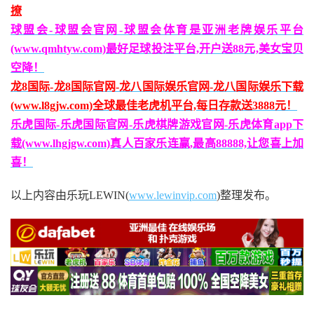
撩
球盟会-球盟会官网-球盟会体育是亚洲老牌娱乐平台
(www.qmhtyw.com)最好足球投注平台,开户送88元,美女宝贝
空降！
龙8国际-龙8国际官网-龙八国际娱乐官网-龙八国际娱乐下载
(www.l8gjw.com)全球最佳老虎机平台,每日存款送3888元！
乐虎国际-乐虎国际官网-乐虎棋牌游戏官网-乐虎体育app下
载(www.lhgjgw.com)真人百家乐连赢,最高88888,让您喜上加
喜！
以上内容由乐玩LEWIN(
www.lewinvip.com
)整理发布。