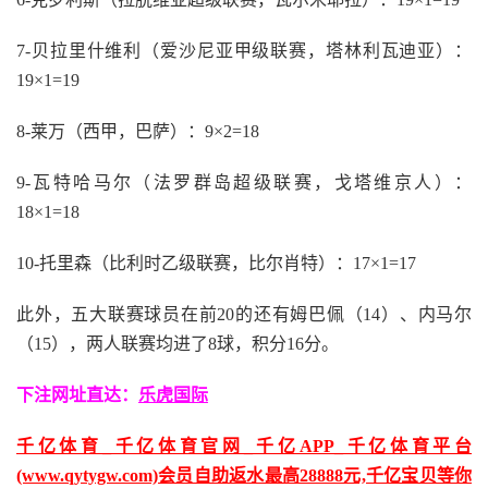
7-贝拉里什维利（爱沙尼亚甲级联赛，塔林利瓦迪亚）：
19×1=19
8-莱万（西甲，巴萨）：9×2=18
9-瓦特哈马尔（法罗群岛超级联赛，戈塔维京人）：
18×1=18
10-托里森（比利时乙级联赛，比尔肖特）：17×1=17
此外，五大联赛球员在前20的还有姆巴佩（14）、内马尔
（15），两人联赛均进了8球，积分16分。
下注网址直达：
乐虎国际
千亿体育_千亿体育官网_千亿APP_千亿体育平台
(www.qytygw.com)会员自助返水最高28888元,千亿宝贝等你