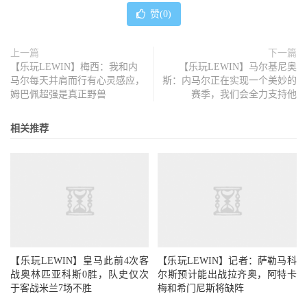
赞(
0
)
上一篇
下一篇
【乐玩LEWIN】梅西：我和内
【乐玩LEWIN】马尔基尼奥
马尔每天并肩而行有心灵感应，
斯：内马尔正在实现一个美妙的
姆巴佩超强是真正野兽
赛季，我们会全力支持他
相关推荐
【乐玩LEWIN】皇马此前4次客
【乐玩LEWIN】记者：萨勒马科
战奥林匹亚科斯0胜，队史仅次
尔斯预计能出战拉齐奥，阿特卡
于客战米兰7场不胜
梅和希门尼斯将缺阵