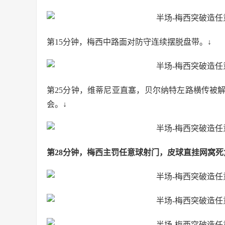
第15分钟，梅西中路面对防守连续摆脱盘带。↓
第25分钟，维蒂尼亚直塞，贝尔纳特左路横传被
会。↓
第28分钟，梅西主罚任意球射门，皮球直挂网窝死