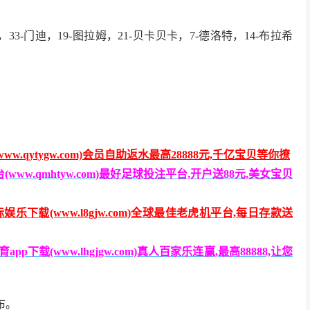
33-门迪，19-图拉姆，21-贝卡贝卡，7-德洛特，14-布拉希
.qytygw.com)会员自助返水最高28888元,千亿宝贝等你撩
w.qmhtyw.com)最好足球投注平台,开户送88元,美女宝贝
乐下载(www.l8gjw.com)全球最佳老虎机平台,每日存款送
载(www.lhgjgw.com)真人百家乐连赢,最高88888,让您
布。