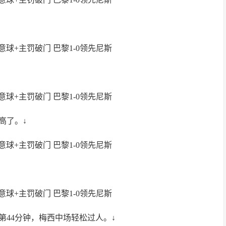
高了。↓
第44分钟，梅西中场轻松过人。↓