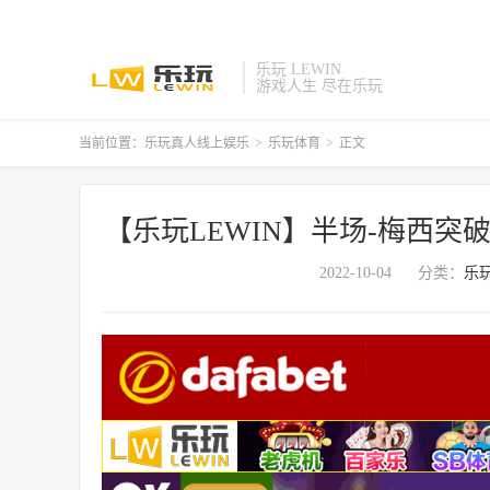
乐玩 LEWIN
游戏人生 尽在乐玩
当前位置：
乐玩真人线上娱乐
>
乐玩体育
>
正文
【乐玩LEWIN】半场-梅西突
2022-10-04
分类：
乐