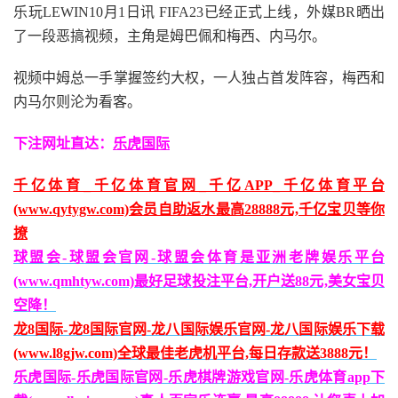
乐玩LEWIN10月1日讯 FIFA23已经正式上线，外媒BR晒出
了一段恶搞视频，主角是姆巴佩和梅西、内马尔。
视频中姆总一手掌握签约大权，一人独占首发阵容，梅西和
内马尔则沦为看客。
下注网址直达：
乐虎国际
千亿体育_千亿体育官网_千亿APP_千亿体育平台
(www.qytygw.com)会员自助返水最高28888元,千亿宝贝等你
撩
球盟会-球盟会官网-球盟会体育是亚洲老牌娱乐平台
(www.qmhtyw.com)最好足球投注平台,开户送88元,美女宝贝
空降！
龙8国际-龙8国际官网-龙八国际娱乐官网-龙八国际娱乐下载
(www.l8gjw.com)全球最佳老虎机平台,每日存款送3888元！
乐虎国际-乐虎国际官网-乐虎棋牌游戏官网-乐虎体育app下