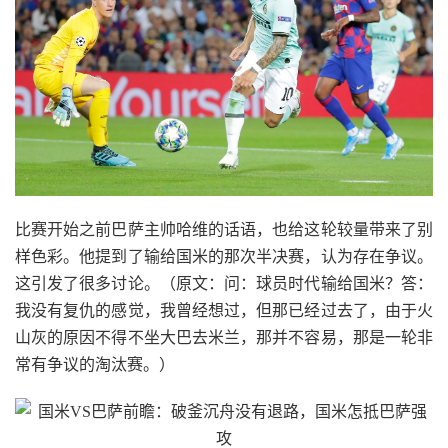
比赛开始之前巴萨主帅哈维的话语，也给这轮较量带来了别
样色彩。他提到了输给国米的那次半决赛，认为存在争议。
这引发了很多讨论。（原文：问：球员时代输给国米？答：
我没有复仇的感觉，我曾经想过，但那已经过去了，由于火
山灰的原因不得不坐大巴去米兰，那并不容易，那是一轮非
常有争议的淘汰赛。）