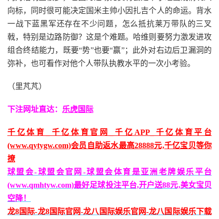
向标，同时很可能决定国米主帅小因扎吉个人的命运。背水
一战下蓝黑军还存在不少问题，怎么抵抗莱万带队的三叉
戟，特别是边路防御？这是个难题。哈维则要努力激发进攻
组合终结能力，既要“势”也要“赢”；此外对右边后卫漏洞的
弥补，也可看作对他个人带队执教水平的一次小考验。
（里芃芃）
下注网址直达：
乐虎国际
千亿体育_千亿体育官网_千亿APP_千亿体育平台
(www.qytygw.com)会员自助返水最高28888元,千亿宝贝等你
撩
球盟会-球盟会官网-球盟会体育是亚洲老牌娱乐平台
(www.qmhtyw.com)最好足球投注平台,开户送88元,美女宝贝
空降！
龙8国际-龙8国际官网-龙八国际娱乐官网-龙八国际娱乐下载