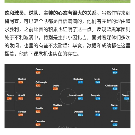
这和球员、球队、主帅的心态有很大的关系
。虽然作客来到
梅阿查，可巴萨全队都是自信满满的，他们有充足的理由追
求胜利，之前比赛的积累也证明了这一点。反观蓝黑军团则
处于不利漩涡中，特别是主帅小因扎吉，面对着媒体们多次
的发问，也显的有些不太耐烦；毕竟，数据和成绩都在这里
摆着，他的下课危机也实在的存在。