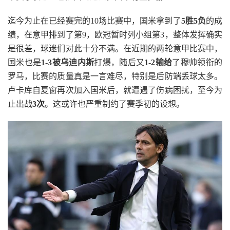
迄今为止在已经赛完的10场比赛中，国米拿到了
5胜5负
的成
绩，在意甲排到了第9，欧冠暂时列小组第3，整体发挥确实
是很差，球迷们对此十分不满。在近期的两轮意甲比赛中，
国米也是
1-3被乌迪内斯
打爆，随后又
1-2输给
了穆帅领衔的
罗马，比赛的质量真是一言难尽，特别是后防端丢球太多。
卢卡库自夏窗再次加入国米后，就遭遇了伤病困扰，至今为
止出战
3次
。这或许也严重制约了赛季初的设想。