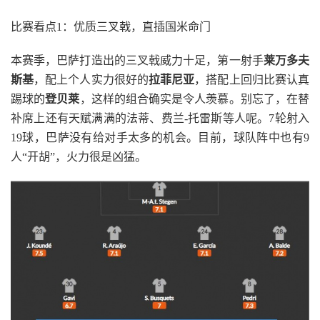
比赛看点1：优质三叉戟，直插国米命门
本赛季，巴萨打造出的三叉戟威力十足，第一射手
莱万多夫
斯基
，配上个人实力很好的
拉菲尼亚
，搭配上回归比赛认真
踢球的
登贝莱
，这样的组合确实是令人羡慕。别忘了，在替
补席上还有天赋满满的法蒂、费兰-托雷斯等人呢。7轮射入
19球，巴萨没有给对手太多的机会。目前，球队阵中也有9
人“开胡”，火力很是凶猛。