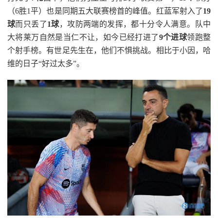
（6胜1平）也是同期五大联赛榜首的峰值。红蓝军射入了
19
球
而只丢了
1球
，攻防两端的发挥，都十分令人满意。队中
大将莱万自然是当仁不让，如今已经打进了
9个进球
领跑整
个射手榜。有世足先生在，他们不惧挑战。相比于小因，哈
维的日子“好过太多”。