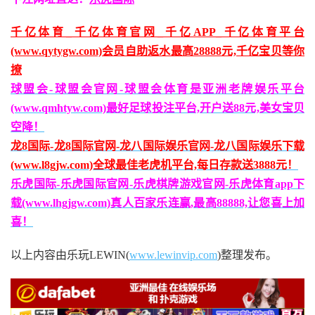
千亿体育_千亿体育官网_千亿APP_千亿体育平台
(www.qytygw.com)会员自助返水最高28888元,千亿宝贝等你
撩
球盟会-球盟会官网-球盟会体育是亚洲老牌娱乐平台
(www.qmhtyw.com)最好足球投注平台,开户送88元,美女宝贝
空降！
龙8国际-龙8国际官网-龙八国际娱乐官网-龙八国际娱乐下载
(www.l8gjw.com)全球最佳老虎机平台,每日存款送3888元！
乐虎国际-乐虎国际官网-乐虎棋牌游戏官网-乐虎体育app下
载(www.lhgjgw.com)真人百家乐连赢,最高88888,让您喜上加
喜！
以上内容由乐玩LEWIN(
www.lewinvip.com
)整理发布。