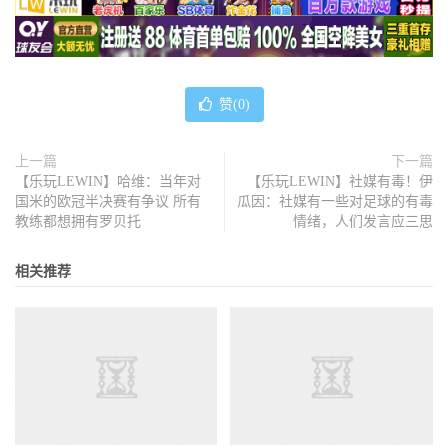
赞(
0
)
上一篇
下一篇
【乐玩LEWIN】哈维：当年对
【乐玩LEWIN】社媒有毒！伊
国米的欧冠半决赛有争议 所有
瓜因：社媒有一些对足球的有毒
教练都想拥有罗贝托
情绪，人们发言应三思
相关推荐