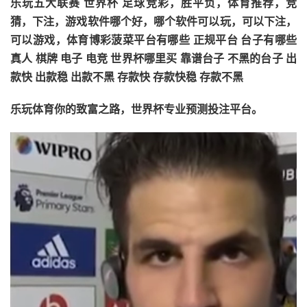
乐玩五大联赛 世界杯 足球竞彩，胜平负，体育推荐，竞
猜，下注，游戏软件哪个好，哪个软件可以玩，可以下注，
可以游戏，体育博彩菠菜平台有哪些 正规平台 台子有哪些
真人 棋牌 电子 电竞 世界杯哪里买 靠谱台子 不黑的台子 出
款快 出款稳 出款不黑 存款快 存款快稳 存款不黑
乐玩体育你的致富之路，世界杯专业预测投注平台。