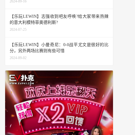
2024-09-16
【乐玩LEWIN】志强收到吧友呼唤?给大家带来热辣
的意大利模特菲奥德利斯?
2024-07-25
【乐玩LEWIN】小曼奇尼：0-0战平尤文是很好的比
分，另外两场比赛则有些可惜
2024-09-02